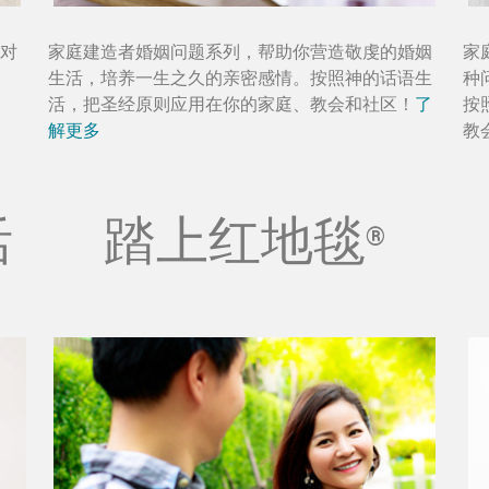
对
家庭建造者婚姻问题系列，帮助你营造敬虔的婚姻
家
生活，培养一生之久的亲密感情。按照神的话语生
种
活，把圣经原则应用在你的家庭、教会和社区！
了
按
解更多
教
活
踏上红地毯
®