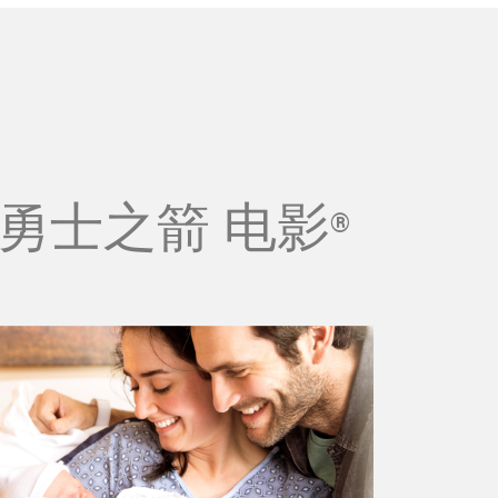
勇士之箭 电影
®