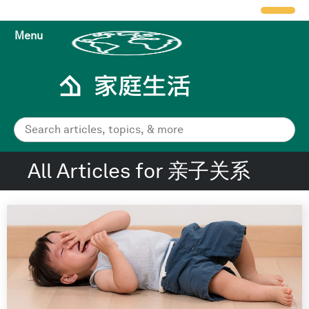
Menu
All Articles for 亲子关系