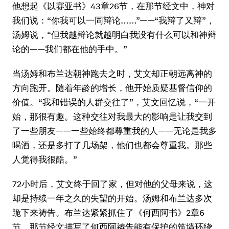
他想起《以赛亚书》43章26节，在那节经文中，神对
我们说：“你我可以一同辩论……”——“我辩了又辩”，
汤姆说，“但我越辩论就越明白我没有什么可以和神辩
论的——我们都在他的手中。”
当汤姆和布兰达朝神跑去之时，艾文却正朝远离神的
方向跑开。随着年龄的增长，他开始质疑基督信仰的
价值。“我和错误的人群交往了”，艾文回忆说，“一开
始，那很有趣。这种交往对我最大的影响是让我交到
了一些朋友——一些始终都尊重我的人——无论是我多
喝酒，还是多打了几场架，他们也都会尊重我。那些
人觉得我很酷。”
72小时后，艾文终于回了家，但对他的父母来说，这
却是持续一年之久的失望的开始。汤姆和布兰达多次
跪下来祷告。布兰达紧紧抓住了《何西阿书》2章6
节，那节经文描写了何西阿祷告能有保护的筑墙环绕