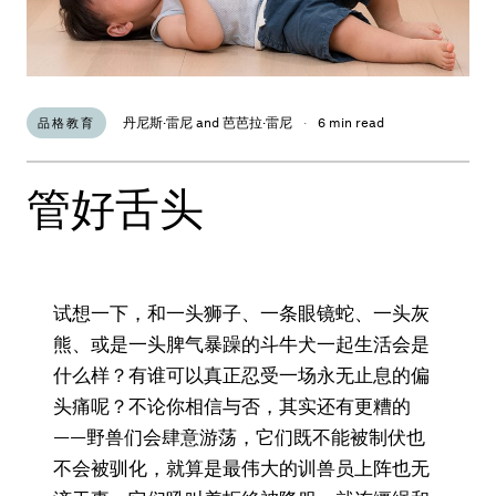
丹尼斯·雷尼 and 芭芭拉·雷尼
·
6 min read
品格教育
管好舌头
试想一下，和一头狮子、一条眼镜蛇、一头灰
熊、或是一头脾气暴躁的斗牛犬一起生活会是
什么样？有谁可以真正忍受一场永无止息的偏
头痛呢？不论你相信与否，其实还有更糟的
——野兽们会肆意游荡，它们既不能被制伏也
不会被驯化，就算是最伟大的训兽员上阵也无