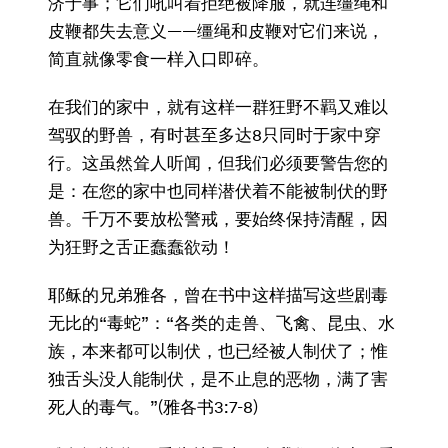
济于事；它们吼叫着拒绝被降服，就连缰绳和
皮鞭都失去意义——缰绳和皮鞭对它们来说，
简直就像零食一样入口即碎。
在我们的家中，就有这样一群狂野不羁又难以
驾驭的野兽，有时甚至多达8只同时于家中穿
行。这虽然耸人听闻，但我们必须要警告您的
是：在您的家中也同样潜伏着不能被制伏的野
兽。千万不要放松警戒，要始终保持清醒，因
为狂野之舌正蠢蠢欲动！
耶稣的兄弟雅各，曾在书中这样描写这些剧毒
无比的“毒蛇”：“各类的走兽、飞禽、昆虫、水
族，本来都可以制伏，也已经被人制伏了；惟
独舌头没人能制伏，是不止息的恶物，满了害
死人的毒气。”(雅各书3:7-8)