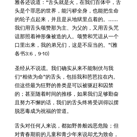
雅各还说道：“舌头就是火，在我们百体中，舌
头是个罪恶的世界，能污秽全身，也能把生命
的轮子点起来，并且是从地狱里点着的。……
我们用舌头颂赞那为主、为父的，又用舌头咒
诅那照着神形像被造的人。颂赞和咒诅从一个
口里出来，我的弟兄们，这是不应当的。”(雅
各书3:6，9-10)
圣经从不说谎。我们确实从来不能制伏与我
们“相依为命”的舌头，包括我和芭芭拉在内。
但这些最为狂野的兽类是可以被驱赶和囚禁
的；甚至随着时间的推移，如果我们足够勤奋
且努力不懈的话，我们的舌头终将受训得以摆
脱恶毒成为祝福的管道。
舌头对任何人来说，都如野兽般凶恶危险；但
对青春期前的儿童和青少年来说却尤为致命，