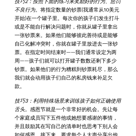
技巧
2：按照下面的练习来奖励好的行为、惩罚
不良行为。
将指定数量的钞票(我通常从10美元
开始)在一个罐子里。每次你的孩子们发生打斗
或是不能自行解决问题时，你就从罐子里拿出
一张钞票来。如果他们能够彼此善待或是能够
自己化解冲突时，你就在罐子里放进去一张钞
票。在指定时间结束时——我们通常设定为两
周——孩子们就可以打开罐子数数还剩下多少
钞票。如果他们的行为糟糕到钞票耗尽，那么
我们就会动用孩子们自己的私房钱来补足欠
款。
技巧
3：利用特殊场景来训练孩子如何正确使用
舌头。
感恩节就是一个非常好的机会。先让每
个家庭成员写下五件他或她想要感谢的事情，
并且鼓励其在写自己的清单时也思考下别人会
如何感恩。接下来，要求每个人大声分享出他