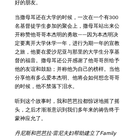
好的朋友。
当撒母耳还在大学的时候，一次在一个有300
名基督徒学生参加的聚会上，撒母耳站出来公
开称赞他哥哥本杰明的勇敢——因为本杰明决
定要离开大学休学一年，进行为期一年的宣教
之旅，他要在爱沙尼亚与那里的大学生分享基
督的福音。撒母耳还公开感谢了他哥哥所给予
他的友谊和鼓励；并称他为自己的榜样。当他
分享他有多么爱本杰明、他将会如何想念哥哥
的时候，他不禁落下泪水。
听到这个故事时，我和芭芭拉都惊讶地摇了摇
头，之后才渐渐意识到我们多年来的祷告终于
蒙神应允了。
丹尼斯和芭芭拉
·雷尼夫妇帮助建立了Family