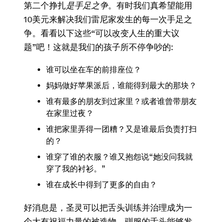
第二个挣扎
是手足之争
。有时我们真希望能用
10美元来解决我们雷尼家发生的每一次手足之
争。看看以下这些“可以改变人生的重大议
题”吧！这就是我们的孩子所不停争吵的:
谁可以坐在车的前排座位？
妈妈做好苹果派后，谁能得到最大的那块？
谁有最多的朋友到过家里？或者谁曾带朋友
在家里过夜？
谁把家里弄得一团糟？又是谁最后负责打扫
的？
谁穿了谁的衣服？谁又抱怨说“她没问我就
穿了我的衬衫。”
谁在成长中得到了更多的自由？
好消息是，圣灵可以把舌头训练并治理成为一
个大有祝福力量的被造物。驯服的舌头能够发