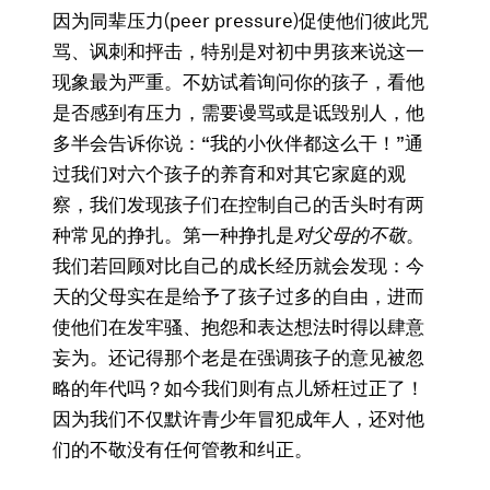
因为同辈压力(peer pressure)促使他们彼此咒
骂、讽刺和抨击，特别是对初中男孩来说这一
现象最为严重。不妨试着询问你的孩子，看他
是否感到有压力，需要谩骂或是诋毁别人，他
多半会告诉你说：“我的小伙伴都这么干！”通
过我们对六个孩子的养育和对其它家庭的观
察，我们发现孩子们在控制自己的舌头时有两
种常见的挣扎。第一种挣扎是
对父母的不敬
。
我们若回顾对比自己的成长经历就会发现：今
天的父母实在是给予了孩子过多的自由，进而
使他们在发牢骚、抱怨和表达想法时得以肆意
妄为。还记得那个老是在强调孩子的意见被忽
略的年代吗？如今我们则有点儿矫枉过正了！
因为我们不仅默许青少年冒犯成年人，还对他
们的不敬没有任何管教和纠正。