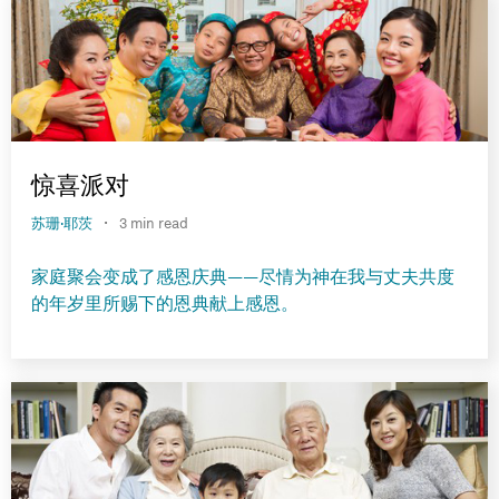
惊喜派对
·
苏珊·耶茨
3 min read
家庭聚会变成了感恩庆典——尽情为神在我与丈夫共度
的年岁里所赐下的恩典献上感恩。