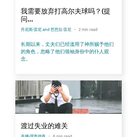
我需要放弃打高尔夫球吗？(提
问...
·
丹尼斯·雷尼 and 芭芭拉·雷尼
2 min read
长期以来，丈夫们已经滥用了神所赐予他们
的角色，忽略了他们领袖身份中的仆人观
念。
渡过失业的难关
·
嘉娜·理查德森
6 min read