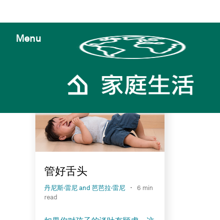
Menu
管好舌头
·
丹尼斯·雷尼 and 芭芭拉·雷尼
6 min
read