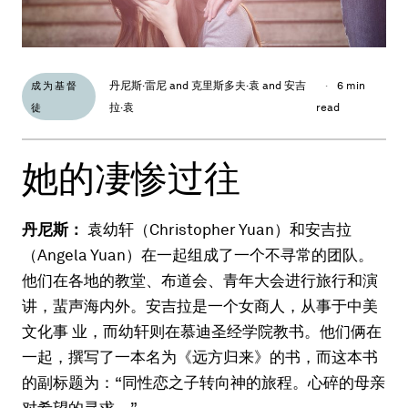
丹尼斯·雷尼 and 克里斯多夫·袁 and 安吉
·
6 min
成为基督
拉·袁
read
徒
她的凄惨过往
丹尼斯：
袁幼轩（Christopher Yuan）和安吉拉
（Angela Yuan）在一起组成了一个不寻常的团队。
他们在各地的教堂、布道会、青年大会进行旅行和演
讲，蜚声海内外。安吉拉是一个女商人，从事于中美
文化事 业，而幼轩则在慕迪圣经学院教书。他们俩在
一起，撰写了一本名为《远方归来》的书，而这本书
的副标题为：“同性恋之子转向神的旅程。心碎的母亲
对希望的寻求。”