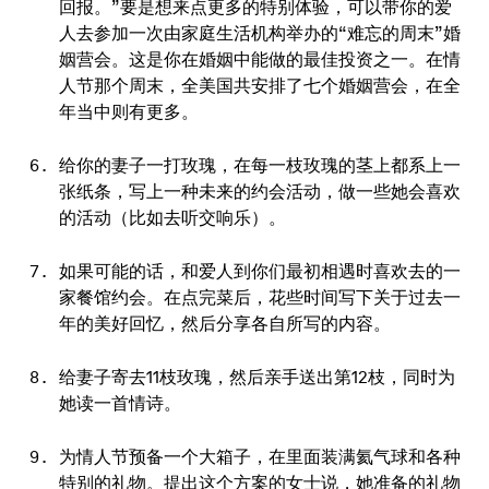
回报。”要是想来点更多的特别体验，可以带你的爱
人去参加一次由家庭生活机构举办的“难忘的周末”婚
姻营会。这是你在婚姻中能做的最佳投资之一。在情
人节那个周末，全美国共安排了七个婚姻营会，在全
年当中则有更多。
给你的妻子一打玫瑰，在每一枝玫瑰的茎上都系上一
张纸条，写上一种未来的约会活动，做一些她会喜欢
的活动（比如去听交响乐）。
如果可能的话，和爱人到你们最初相遇时喜欢去的一
家餐馆约会。在点完菜后，花些时间写下关于过去一
年的美好回忆，然后分享各自所写的内容。
给妻子寄去11枝玫瑰，然后亲手送出第12枝，同时为
她读一首情诗。
为情人节预备一个大箱子，在里面装满氦气球和各种
特别的礼物。提出这个方案的女士说，她准备的礼物