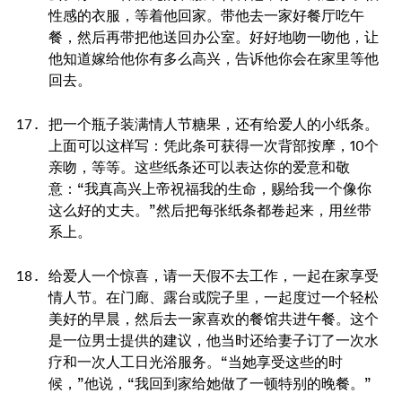
性感的衣服，等着他回家。带他去一家好餐厅吃午
餐，然后再带把他送回办公室。好好地吻一吻他，让
他知道嫁给他你有多么高兴，告诉他你会在家里等他
回去。
把一个瓶子装满情人节糖果，还有给爱人的小纸条。
上面可以这样写：凭此条可获得一次背部按摩，10个
亲吻，等等。这些纸条还可以表达你的爱意和敬
意：“我真高兴上帝祝福我的生命，赐给我一个像你
这么好的丈夫。”然后把每张纸条都卷起来，用丝带
系上。
给爱人一个惊喜，请一天假不去工作，一起在家享受
情人节。在门廊、露台或院子里，一起度过一个轻松
美好的早晨，然后去一家喜欢的餐馆共进午餐。这个
是一位男士提供的建议，他当时还给妻子订了一次水
疗和一次人工日光浴服务。“当她享受这些的时
候，”他说，“我回到家给她做了一顿特别的晚餐。”