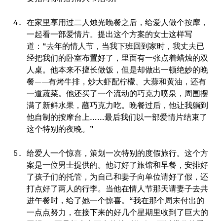
在家里享用过二人烛光晚餐之后，给爱人做个按摩，
一起看一部爱情片。提出这个方案的女士这样写
道：“去年的情人节，当我下班回到家时，我丈夫已
经把我们的卧室布置好了，里面有一张点着蜡烛的双
人桌。他本来不擅长做饭，但是却做出一顿绝妙的晚
餐——有烤牛排，炒大虾配柠檬、大蒜和黄油，还有
一道蔬菜。他还买了一个流动的巧克力喷泉，周围摆
满了新鲜水果，蘸巧克力吃。晚餐过后，他让我躺到
他自制的按摩台上……最后我们以一部爱情片结束了
这个特别的夜晚。”
给爱人一个惊喜，策划一次特别的度假旅行。这个方
案是一位男士提供的。他订好了旅馆和早餐，安排好
了孩子们的托管，为自己和妻子向单位请好了假，还
打点好了两人的行李。当他在情人节那天请妻子去共
进午餐时，给了她一个惊喜。“我在那个周末付出的
一点点努力，在接下来的好几个星期里收到了巨大的