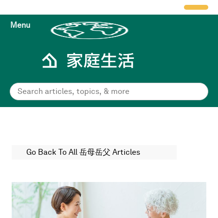
Menu
Go Back To All 岳母岳父 Articles