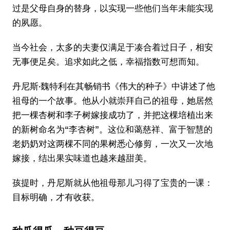
过是父母自身的替身，以实现一些他们当年未能实现
的夙愿。
当今社会，太多的夫妻仅满足于凑合着过日子，相安
无事便足矣。追求如此之低，幸福指数可想而知。
丹尼斯·魏特利在其畅销书《伟大的种子》中讲述了他
祖母的一个故事。他从小就崇拜自己的祖母，她居然
把一棵杏树和李子树嫁接成功了，并把这棵培植出来
的新树命名为“李杏树”。这位和蔼慈祥、富于智慧的
老奶奶对这两棵不同的果树悉心修剪，一次又一次地
嫁接，结出果实味道也越来越甜美。
孩提时，丹尼斯就从他祖母那儿习得了宝贵的一课：
目标明确，才有收获。