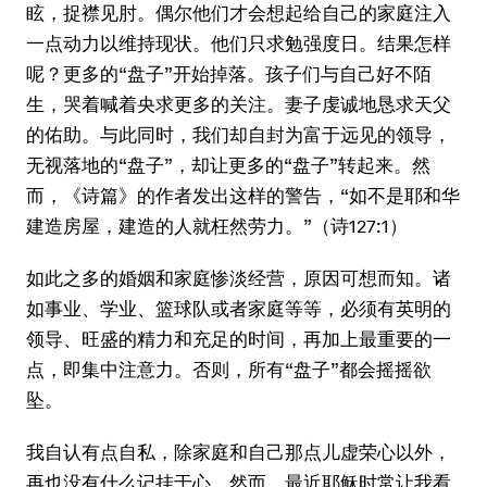
眩，捉襟见肘。偶尔他们才会想起给自己的家庭注入
一点动力以维持现状。他们只求勉强度日。结果怎样
呢？更多的“盘子”开始掉落。孩子们与自己好不陌
生，哭着喊着央求更多的关注。妻子虔诚地恳求天父
的佑助。与此同时，我们却自封为富于远见的领导，
无视落地的“盘子”，却让更多的“盘子”转起来。然
而，《诗篇》的作者发出这样的警告，“如不是耶和华
建造房屋，建造的人就枉然劳力。”（诗127:1）
如此之多的婚姻和家庭惨淡经营，原因可想而知。诸
如事业、学业、篮球队或者家庭等等，必须有英明的
领导、旺盛的精力和充足的时间，再加上最重要的一
点，即集中注意力。否则，所有“盘子”都会摇摇欲
坠。
我自认有点自私，除家庭和自己那点儿虚荣心以外，
再也没有什么记挂于心。然而，最近耶稣时常让我看