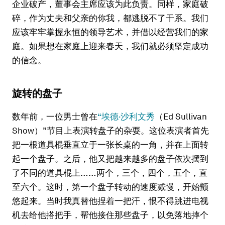
企业破产，董事会主席应该为此负责。同样，家庭破
碎，作为丈夫和父亲的你我，都逃脱不了干系。我们
应该牢牢掌握永恒的领导艺术，并借以经营我们的家
庭。如果想在家庭上迎来春天，我们就必须坚定成功
的信念。
旋转的盘子
数年前，一位男士曾在
“埃德·沙利文秀
（Ed Sullivan
Show）”节目上表演转盘子的杂耍。这位表演者首先
把一根道具棍垂直立于一张长桌的一角，并在上面转
起一个盘子。之后，他又把越来越多的盘子依次摆到
了不同的道具棍上……两个，三个，四个，五个，直
至六个。这时，第一个盘子转动的速度减慢，开始颤
悠起来。当时我真替他捏着一把汗，恨不得跳进电视
机去给他搭把手，帮他接住那些盘子，以免落地摔个