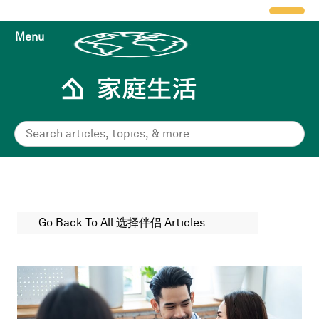
Menu
Go Back To All 选择伴侣 Articles