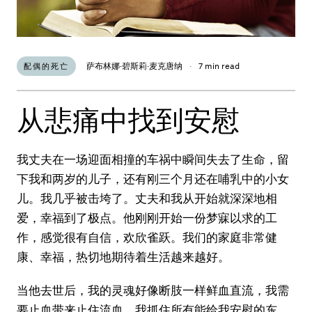
萨布林娜·碧斯莉·麦克唐纳
·
7 min read
配偶的死亡
从悲痛中找到安慰
我丈夫在一场迎面相撞的车祸中瞬间失去了生命，留
下我和两岁的儿子，还有刚三个月还在哺乳中的小女
儿。我几乎被击垮了。丈夫和我从开始就深深地相
爱，幸福到了极点。他刚刚开始一份梦寐以求的工
作，感觉很有自信，欢欣雀跃。我们的家庭非常健
康、幸福，热切地期待着生活越来越好。
当他去世后，我的灵魂好像断肢一样鲜血直流，我需
要止血带来止住流血。我抓住所有能给我安慰的东