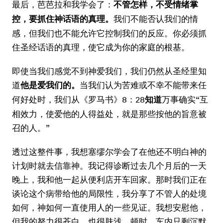
最后，芭芭拉和我学会了：
不管怎样，不受情绪掌
我们不能否认我们的情
控，要抓住神话语的真理。
感，但我们也不能允许它控制我们的反应。你必须抓
住圣经话语的真理，使它成为你的家庭的根基。
即使当我们感觉不到神爱我们，我们仍然从圣经里知
道
当我们认为苦难或不幸不能带来任
他是爱我们的。
何好处时，我们从《罗马书》8：28
万事确实“互
知道
相效力，使爱他的人得益处，就是那些按他的旨意被
召的人。”
透过这整件事，我想塞缪尔学会了在他还不明白神的
计划时就去信靠神。我记得诊断过去几个月后的一天
晚上，我和他一起从便利店开车回家。那时我们正在
谈论这个病带给他的局限性，我分享了不管人的处境
如何，神如何一直使用人的一些见证。我想安慰他，
但我的努力很苍白，也很肤浅。顿时，车内只剩沉默