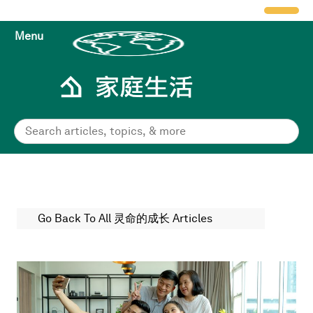
Menu
Go Back To All 灵命的成长 Articles