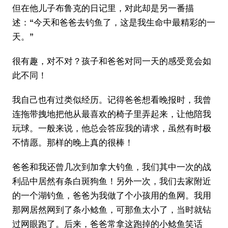
但在他儿子布鲁克的日记里，对此却是另一番描
述：“今天和爸爸去钓鱼了，这是我生命中最精彩的一
天。”
很有趣，对不对？孩子和爸爸对同一天的感受竟会如
此不同！
我自己也有过类似经历。记得爸爸想看晚报时，我曾
连拖带拽地把他从最喜欢的椅子里弄起来，让他陪我
玩球。一般来说，他总会答应我的请求，虽然有时极
不情愿。那样的晚上真的很棒！
爸爸和我还曾几次到加拿大钓鱼，我们其中一次的战
利品中居然有条白斑狗鱼！另外一次，我们去家附近
的一个湖钓鱼，爸爸为我做了个小孩用的鱼网。我用
那网居然网到了条小鲶鱼，可那鱼太小了，当时就钻
过网眼跑了。后来，爸爸常拿这跑掉的小鲶鱼笑话