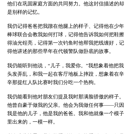
他们在巩固家庭方面的共同努力。他这封信描述的却
是别样的记忆。
我仍记得爸爸把我蹾在他腿上的样子、记得他在少年
棒球联合会教我如何打球，记得他告诉我如何把鞋擦
得油光锃亮，记得第一次钓鱼时他帮我把线缠好，记
得他讲述的那些早年在代顿警队做卧底的故事。
我仍能听到他说，“儿子，我爱你。”我想象着他把我
头发弄乱，和我一起在客厅地板上摔跤，想象着在辛
辛那提红人队比赛时我们分吃一个热狗。
我仍能看到他对朋友们提及我时那满脸骄傲的样子。
他曾自豪于做我的父亲。他会为我做任何事——只因
我是他的儿子，他是我的爸爸。我和他就像一个模子
里出来的，一模一样。