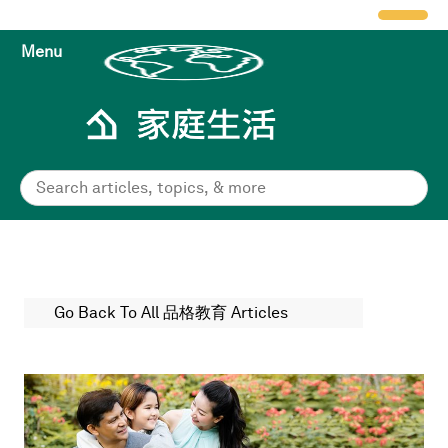
Menu
Go Back To All 品格教育 Articles