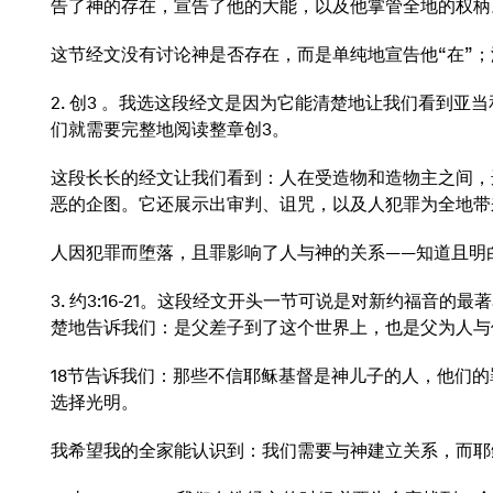
告了神的存在，宣告了他的大能，以及他掌管全地的权柄
这节经文没有讨论神是否存在，而是单纯地宣告他“在”
2. 创3 。我选这段经文是因为它能清楚地让我们看到
们就需要完整地阅读整章创3。
这段长长的经文让我们看到：人在受造物和造物主之间，
恶的企图。它还展示出审判、诅咒，以及人犯罪为全地带
人因犯罪而堕落，且罪影响了人与神的关系——知道且明
3. 约3:16-21。这段经文开头一节可说是对新约福
楚地告诉我们：是父差子到了这个世界上，也是父为人与
18节告诉我们：那些不信耶稣基督是神儿子的人，他们
选择光明。
我希望我的全家能认识到：我们需要与神建立关系，而耶