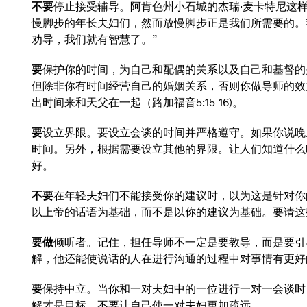
不要
停止接受辅导。阿肯色州小石城的杰瑞·麦卡特尼这
慢脚步的年长夫妇们，然而放慢脚步正是我们所需要的。
劝导，我们就有智慧了。”
要
保护你的时间，为自己和配偶的关系以及自己和基督的
但除非你有时间经营自己的婚姻关系，否则你做导师的效
出时间来和天父在一起（路加福音5:15-16)。
要
设立界限。要设立会谈的时间并严格遵守。如果你说晚
时间。另外，根据需要设立其他的界限。让人们知道什么
好。
不要
在年轻夫妇们不能接受你的建议时，以为这是针对你
以上帝的话语为基础，而不是以你的建议为基础。要请这
要做
倾听者。记住，担任导师不一定是要教导，而是要引
解，他还能使说话的人在进行沟通的过程中对事情有更好
要
保持中立。当你和一对夫妇中的一位进行一对一会谈时
解才是目标。不要让自己使一对夫妇更加疏远。