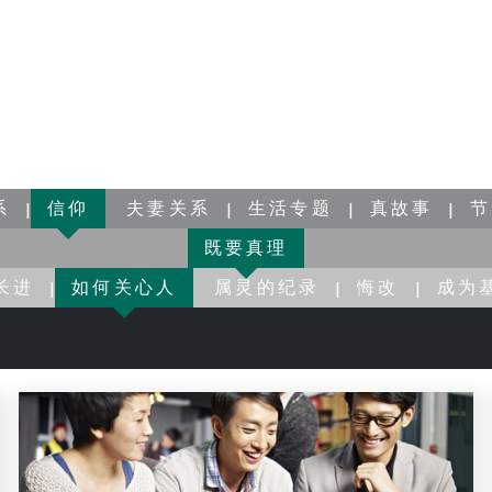
系
信仰
夫妻关系
生活专题
真故事
节
既要真理
长进
如何关心人
属灵的纪录
悔改
成为