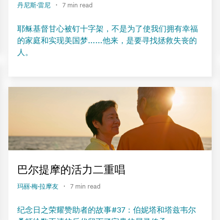
·
丹尼斯·雷尼
7 min read
耶稣基督甘心被钉十字架，不是为了使我们拥有幸福
的家庭和实现美国梦……他来，是要寻找拯救失丧的
人。
巴尔提摩的活力二重唱
·
玛丽·梅·拉摩友
7 min read
纪念日之荣耀赞助者的故事#37：伯妮塔和塔兹韦尔