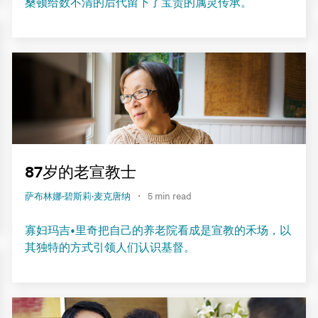
桑顿给数不清的后代留下了宝贵的属灵传承。
87岁的老宣教士
·
萨布林娜·碧斯莉·麦克唐纳
5 min read
寡妇玛吉•里奇把自己的养老院看成是宣教的禾场，以
其独特的方式引领人们认识基督。