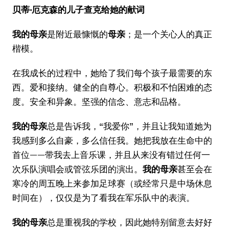
贝蒂·厄克森的儿子查克给她的献词
我的母亲
是附近最慷慨的
母亲
；是一个关心人的真正
楷模。
在我成长的过程中，她给了我们每个孩子最需要的东
西。爱和接纳。健全的自尊心。积极和不怕困难的态
度。安全和异象。坚强的信念、意志和品格。
我的母亲
总是告诉我，“我爱你”，并且让我知道她为
我感到多么自豪，多么信任我。她把我放在生命中的
首位——带我去上音乐课，并且从来没有错过任何一
次乐队演唱会或管弦乐团的演出。
我的母亲
甚至会在
寒冷的周五晚上来参加足球赛（或经常只是中场休息
时间在），仅仅是为了看我在军乐队中的表演。
我的母亲
总是重视我的学校，因此她特别留意去好好