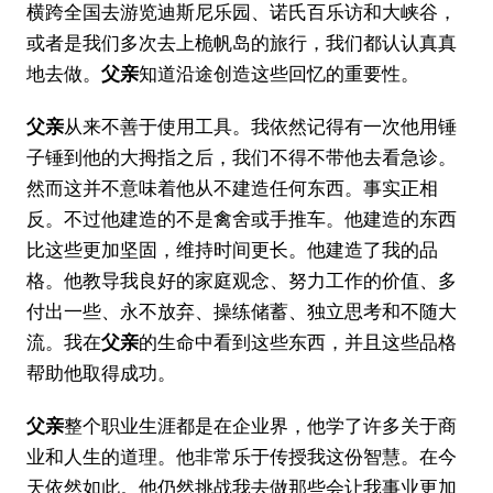
横跨全国去游览迪斯尼乐园、诺氏百乐访和大峡谷，
或者是我们多次去上桅帆岛的旅行，我们都认认真真
地去做。
父亲
知道沿途创造这些回忆的重要性。
父亲
从来不善于使用工具。我依然记得有一次他用锤
子锤到他的大拇指之后，我们不得不带他去看急诊。
然而这并不意味着他从不建造任何东西。事实正相
反。不过他建造的不是禽舍或手推车。他建造的东西
比这些更加坚固，维持时间更长。他建造了我的品
格。他教导我良好的家庭观念、努力工作的价值、多
付出一些、永不放弃、操练储蓄、独立思考和不随大
流。我在
父亲
的生命中看到这些东西，并且这些品格
帮助他取得成功。
父亲
整个职业生涯都是在企业界，他学了许多关于商
业和人生的道理。他非常乐于传授我这份智慧。在今
天依然如此。他仍然挑战我去做那些会让我事业更加