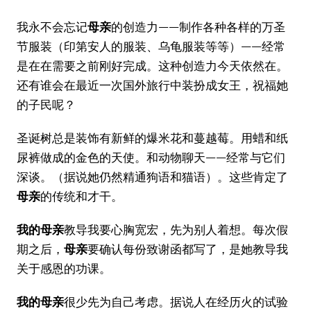
我永不会忘记
母亲
的创造力——制作各种各样的万圣
节服装（印第安人的服装、乌龟服装等等）——经常
是在在需要之前刚好完成。这种创造力今天依然在。
还有谁会在最近一次国外旅行中装扮成女王，祝福她
的子民呢？
圣诞树总是装饰有新鲜的爆米花和蔓越莓。用蜡和纸
尿裤做成的金色的天使。和动物聊天——经常与它们
深谈。（据说她仍然精通狗语和猫语）。这些肯定了
母亲
的传统和才干。
我的母亲
教导我要心胸宽宏，先为别人着想。每次假
期之后，
母亲
要确认每份致谢函都写了，是她教导我
关于感恩的功课。
我的母亲
很少先为自己考虑。据说人在经历火的试验