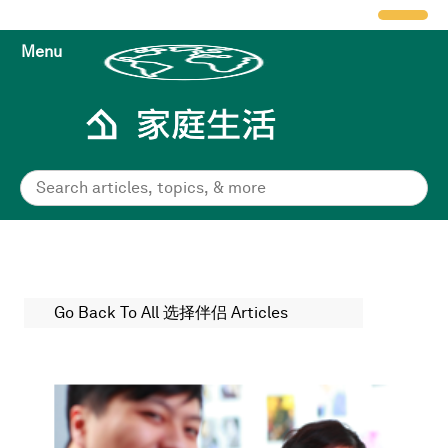
Menu
Go Back To All 选择伴侣 Articles