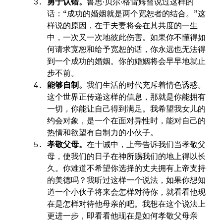
勇于认错。
鲁思·贝尔·格雷姆曾说过这样的
话：“成功的婚姻就是两个宽恕者的结合。”这
样说的原因，在于夫妻将会在其共度的一生
中，一次又一次地彼此伤害。如果你不懂得如
何请求宽恕和给予宽恕的话，你永远也无法得
到一个成功的婚姻。你的婚姻将会早早地就止
步不前。
能够自制。
我们生活的时代充斥着情色诱惑。
这个世界正传递这样的信息，那就是你能拥有
一切，你能让自己得到满足。我希望我女儿的
约会对象，是一个在面对异性时，能对自己的
热情和欲望有自制力的小伙子。
孝敬父母。
在十诫中，上帝告诉我们当孝敬父
母，使我们的日子在神所赐我们的地上得以长
久。你难道不希望你选择的丈夫拥有上帝支持
的美德吗？我听过这样一个说法，如果你想知
道一个小伙子将来会怎样对待你，就看看他现
在是怎样对待他母亲的吧。我想在这个说法上
更进一步，即看看他现在是如何孝敬父母亲