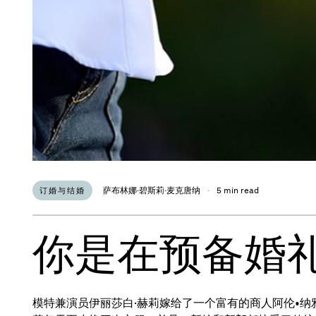
萨布林娜·碧斯莉·麦克唐纳
·
5 min read
订婚与结婚
你是在预备婚
模特兼演员伊丽莎白·赫莉嫁给了一个富有的商人阿伦•