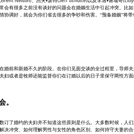
rent Nelson)、杰夫•萧特(Jeff Schulte)以及李洛•谢瑞奇
常会有很多之前没有谈好的问题会在婚姻生活中引起冲突。比如
情协调好，就会为你们省去很多的争吵和伤害。
将带
“预备婚姻”
在婚前和新婚不久的阶段。在你们见面交谈的全过程里，导师夫
夫妇或者是牧师还能监督你们在订婚以后的日子里保守两性方面
营会。
数订了婚约的夫妇并不知道这些原则是什么。大多数时候，人们
解决冲突、如何理解男性与女性的角色区别、如何持守夫妻的合