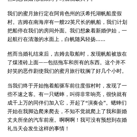
我们的蜜月旅行定在阿肯色州的沃希托湖帆船度假
村。吉姆在南海岸有一艘22英尺长的帆船，我们计划
把船停在我们的房间外面。我们想象着新婚伊始，一
起航行在清澈的水面上，白帆随风轻扬……
然而当婚礼结束后，吉姆去取船时，发现帆船被放在
了煤渣砖上面——包括拖车和所有的东西。这个并不
好笑的恶作剧使我们的蜜月旅行耽搁了好几个小时。
当我们终于开始拖着船驱车前往度假村时，发现了一
些不速之客。有一只蟋蟀，叫得非常响亮，很快就有
成千上万的同伴们加入它，开起了“演奏会”。蟋蟀们
开始在我脚边爬来爬去，不知不觉就爬上了我和新婚
丈夫所坐的汽车前座。啊啊啊！我可没有预想到在婚
礼当天会发生这样的事情！