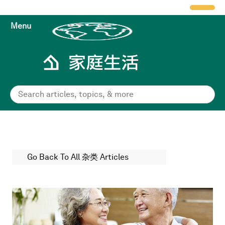
Menu
Go Back To All 杂类 Articles