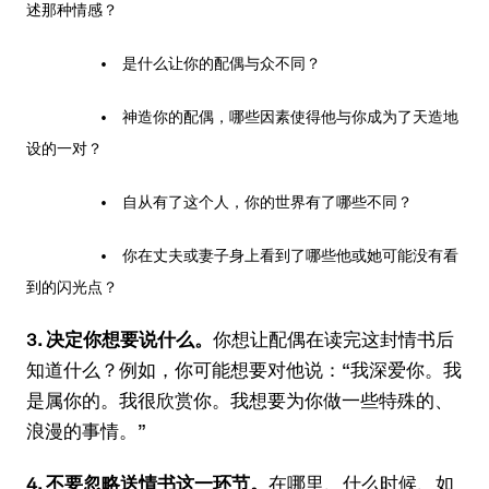
述那种情感？
• 是什么让你的配偶与众不同？
• 神造你的配偶，哪些因素使得他与你成为了天造地
设的一对？
• 自从有了这个人，你的世界有了哪些不同？
• 你在丈夫或妻子身上看到了哪些他或她可能没有看
到的闪光点？
3. 决定你想要说什么。
你想让配偶在读完这封情书后
知道什么？例如，你可能想要对他说：“我深爱你。我
是属你的。我很欣赏你。我想要为你做一些特殊的、
浪漫的事情。”
4. 不要忽略送情书这一环节。
在哪里、什么时候、如