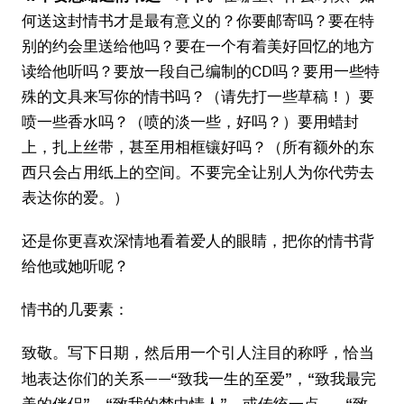
何送这封情书才是最有意义的？你要邮寄吗？要在特
别的约会里送给他吗？要在一个有着美好回忆的地方
读给他听吗？要放一段自己编制的CD吗？要用一些特
殊的文具来写你的情书吗？（请先打一些草稿！）要
喷一些香水吗？（喷的淡一些，好吗？）要用蜡封
上，扎上丝带，甚至用相框镶好吗？（所有额外的东
西只会占用纸上的空间。不要完全让别人为你代劳去
表达你的爱。）
还是你更喜欢深情地看着爱人的眼睛，把你的情书背
给他或她听呢？
情书的几要素：
写下日期，然后用一个引人注目的称呼，恰当
致敬。
地表达你们的关系——“致我一生的至爱”，“致我最完
美的伴侣”，“致我的梦中情人”，或传统一点——“致