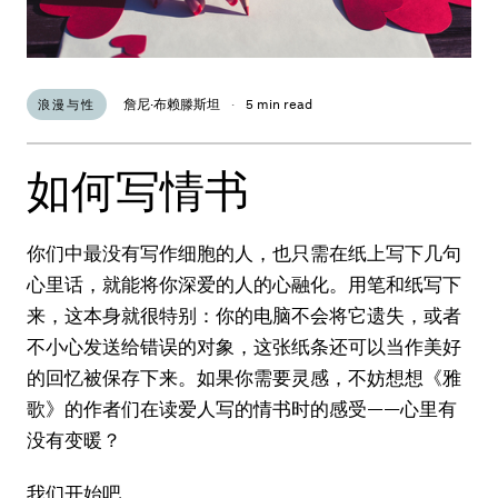
詹尼·布赖滕斯坦
·
5 min read
浪漫与性
如何写情书
你们中最没有写作细胞的人，也只需在纸上写下几句
心里话，就能将你深爱的人的心融化。用笔和纸写下
来，这本身就很特别：你的电脑不会将它遗失，或者
不小心发送给错误的对象，这张纸条还可以当作美好
的回忆被保存下来。如果你需要灵感，不妨想想《雅
歌》的作者们在读爱人写的情书时的感受——心里有
没有变暖？
我们开始吧。