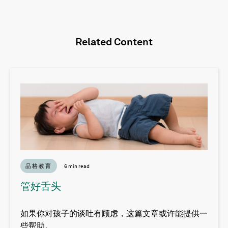
Related Content
品格教育
6 min read
管好舌头
如果你对孩子的谈吐有顾虑，这篇文章或许能提供一
些帮助。