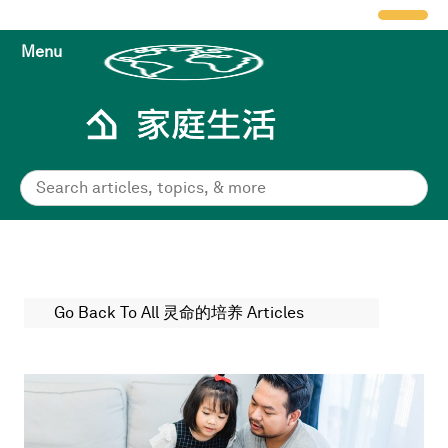
Menu
Go Back To All 灵命的培养 Articles