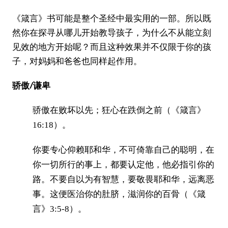
《箴言》书可能是整个圣经中最实用的一部。所以既
然你在探寻从哪儿开始教导孩子，为什么不从能立刻
见效的地方开始呢？而且这种效果并不仅限于你的孩
子，对妈妈和爸爸也同样起作用。
骄傲/谦卑
骄傲在败坏以先；狂心在跌倒之前（《箴言》
16:18）。
你要专心仰赖耶和华，不可倚靠自己的聪明，在
你一切所行的事上，都要认定他，他必指引你的
路。不要自以为有智慧，要敬畏耶和华，远离恶
事。这便医治你的肚脐，滋润你的百骨（《箴
言》3:5-8）。