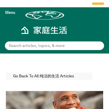
Menu
Go Back To All 纯洁的生活 Articles