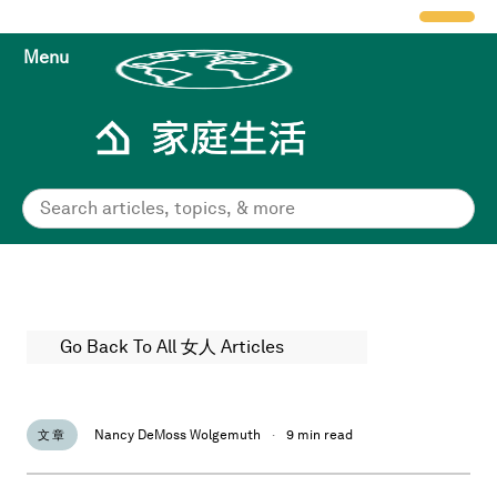
Menu
Go Back To All 女人 Articles
Nancy DeMoss Wolgemuth
·
9 min read
文章