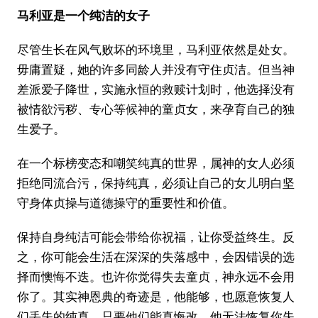
马利亚是一个纯洁的女子
尽管生长在风气败坏的环境里，马利亚依然是处女。
毋庸置疑，她的许多同龄人并没有守住贞洁。但当神
差派爱子降世，实施永恒的救赎计划时，他选择没有
被情欲污秽、专心等候神的童贞女，来孕育自己的独
生爱子。
在一个标榜变态和嘲笑纯真的世界，属神的女人必须
拒绝同流合污，保持纯真，必须让自己的女儿明白坚
守身体贞操与道德操守的重要性和价值。
保持自身纯洁可能会带给你祝福，让你受益终生。反
之，你可能会生活在深深的失落感中，会因错误的选
择而懊悔不迭。也许你觉得失去童贞，神永远不会用
你了。其实神恩典的奇迹是，他能够，也愿意恢复人
们丢失的纯真，只要他们能真悔改。他无法恢复你失