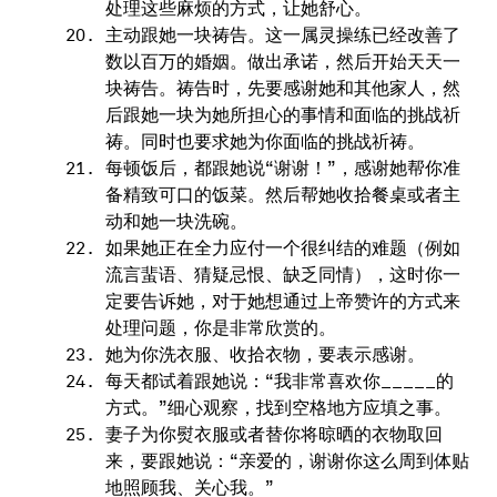
处理这些麻烦的方式，让她舒心。
主动跟她一块祷告。这一属灵操练已经改善了
数以百万的婚姻。做出承诺，然后开始天天一
块祷告。祷告时，先要感谢她和其他家人，然
后跟她一块为她所担心的事情和面临的挑战祈
祷。同时也要求她为你面临的挑战祈祷。
每顿饭后，都跟她说“谢谢！”，感谢她帮你准
备精致可口的饭菜。然后帮她收拾餐桌或者主
动和她一块洗碗。
如果她正在全力应付一个很纠结的难题（例如
流言蜚语、猜疑忌恨、缺乏同情），这时你一
定要告诉她，对于她想通过上帝赞许的方式来
处理问题，你是非常欣赏的。
她为你洗衣服、收拾衣物，要表示感谢。
每天都试着跟她说：“我非常喜欢你_____的
方式。”细心观察，找到空格地方应填之事。
妻子为你熨衣服或者替你将晾晒的衣物取回
来，要跟她说：“亲爱的，谢谢你这么周到体贴
地照顾我、关心我。”