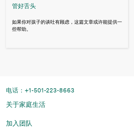
管好舌头
如果你对孩子的谈吐有顾虑，这篇文章或许能提供一
些帮助。
电话：+1-501-223-8663
关于家庭生活
加入团队