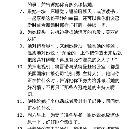
的事，并告诉她你有多么珍惜她。
跟她一块上床睡觉，睡前聊聊天，或读读书，
一起享受这份平静的幸福。还可以像你们谈恋
爱时或者新婚时那样打打牌，持续一周。
为她梳头，边梳边赞扬她漂亮的秀发，美丽的
双眸。
她对镜赏容时，来到她身后，轻吻她的脖颈，
温柔地对她说：“亲爱的，上帝把你造出来后就
把磨具打碎啦！再没有比你漂亮的女人了！”
关掉电视机，将雷诺与莱特曼赶出卧室（都是
美国国家广播公司“脱口秀”主持人）。她问你
正在忙什么时，告诉她你正努力培养倾听她的
好习惯，不再只听那些衣冠楚楚的主持人唠
叨。
傍晚给她打个电话或者发封电子邮件，问问她
正在忙什么。
周六早上，为妻子准备早餐，跟她说她应该休
息一下，好好睡个懒觉了。
开着她的车去加油站，加满油，把车内和车窗