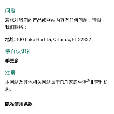
问题
若您对我们的产品或网站内容有任何问题，请跟
我们联络：
地址:
100 Lake Hart Dr, Orlando, FL 32832
亲自认识神
学更多
注册
®
本网站及其他相关网站属于FLTI家庭生活
非营利机
构。
隐私
使用条款