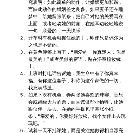
究表明：如此简单的动作，让婚姻更加和谐，
而缺此动作的婚姻差之良多。如果妻子还在睡
梦中，给她留张纸条，把自己对她的关爱写在
上面，或者轻吻她的前额，在她耳边轻轻地说
一句：亲爱的，一天快乐
开车时有机会就握住她的手，即使只是偶尔为
之也是不错的。
在黄色便签上写下，“亲爱的，你真迷人，你是
最美的！”或者类似的密语，贴在浴室梳妆镜
上。
上班时打电话告诉她：我生命中有了你真幸
福。有你这位妻子，和你为这个家做的一切，
我充满感激。
如果下次有机会，弄两张她喜欢的球赛、音乐
会或超级大片的票，而且该做些小牺牲，让她
跟伙伴一块去。在她的手提包里塞张小纸
条，“亲爱的，你要好好放松。找个女伴出去玩
玩吧。”
试着一天不批评她，而是关注她做得相当漂亮