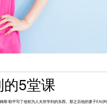
到的5堂课
，詹姆斯·勒平写了他初为人夫所学到的东西。那之后他的妻子EA(