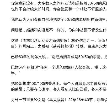
你注意到没有，大多数人之间的友谊都是按着50/50的
也许不会持续太长时间。你会愿意和一个相处不舒服的人
我也认为人们会很自然地把这个50/50的原则用在婚姻
问题是，婚姻和友谊是不一样的。你向神起誓不管发生什么
这是《周末纪念活动®之婚姻短假》核心信息之一。最近
目》的网站上，之后被《赫芬顿邮报》转载。由康奈尔大
已婚63年的阿尔文说，“别把婚姻看成是50/50的事
已婚54年的凯说“任何一个进入婚姻的人都会说，‘哦，
半。”
把婚姻想成100/100的关系吧。每个人都愿意尽力做
的荣耀；只要存心谦卑，各人看别人比自己强。各人不要
另外一节重要经文是《马太福音》22章36至40节，耶