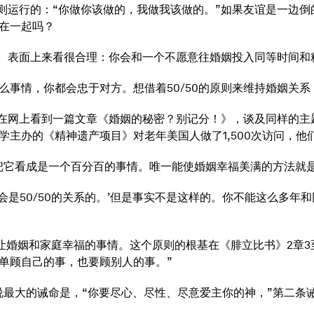
原则运行的：“你做你该做的，我做我该做的。”如果友谊是一边
在一起吗？
里。表面上来看很合理：你会和一个不愿意往婚姻投入同等时间
事情，你都会忠于对方。想借着50/50的原则来维持婚姻关系
在网上看到一篇文章《婚姻的秘密？别记分！》，谈及同样的主
学主办的《精神遗产项目》对老年美国人做了1,500次访问，
情。把它看成是一个百分百的事情。唯一能使婚姻幸福美满的方法就
这会是50/50的关系的。’但是事实不是这样的。你不能这么多
所有让婚姻和家庭幸福的事情。这个原则的根基在《腓立比书》2章
单顾自己的事，也要顾别人的事。”
稣说最大的诫命是，“你要尽心、尽性、尽意爱主你的神，”第二条诫