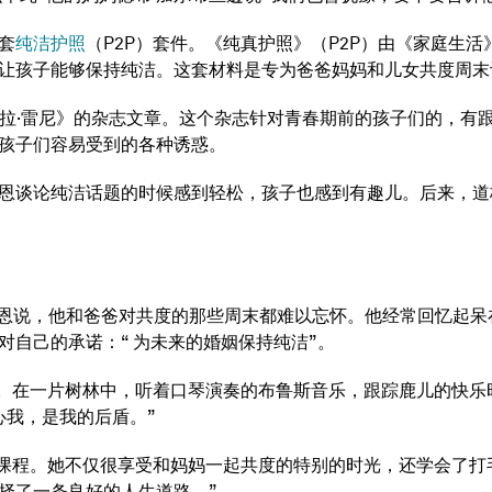
套
纯洁护照
（P2P）套件。《纯真护照》（P2P）由《家庭生
让孩子能够保持纯洁。这套材料是专为爸爸妈妈和儿女共度周末
芭芭拉·雷尼》的杂志文章。这个杂志针对青春期前的孩子们的，
孩子们容易受到的各种诱惑。
恩谈论纯洁话题的时候感到轻松，孩子也感到有趣儿。后来，道
莱恩说，他和爸爸对共度的那些周末都难以忘怀。他经常回忆起
自己的承诺：“ 为未来的婚姻保持纯洁”。
末。在一片树林中，听着口琴演奏的布鲁斯音乐，跟踪鹿儿的快
心我，是我的后盾。”
P课程。她不仅很享受和妈妈一起共度的特别的时光，还学会了打
择了一条良好的人生道路。”