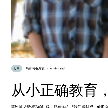
玛丽·梅·拉摩友
·
4 min read
文章
从小正确教育
莱恩被父母谈话的时候，只有11岁。“我们当时想，他那