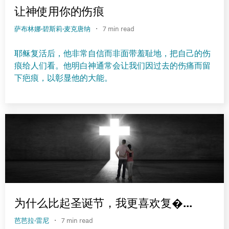
让神使用你的伤痕
·
萨布林娜·碧斯莉·麦克唐纳
7 min read
耶稣复活后，他非常自信而非面带羞耻地，把自己的伤
痕给人们看。他明白神通常会让我们因过去的伤痛而留
下疤痕，以彰显他的大能。
为什么比起圣诞节，我更喜欢复�...
·
芭芭拉·雷尼
7 min read