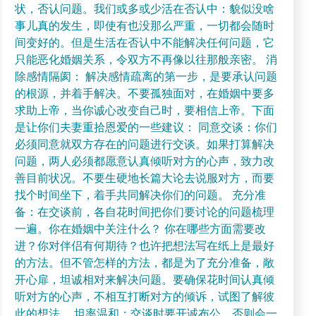
状，否认问题。我们或多或少活在否认中：貌似没啥
事儿真的发生，即使有也没那么严重，一切都会随时
间变好的。但是生活在否认中不能解决任何问题，它
只能恶化婚姻关系，令双方不再像以往那般亲密。 消
除感情隔阂： 解决感情疏离的第一步，是要承认问题
的根源，并着手解决。不要孤独面对，在婚姻中要多
求助上帝，当你诚心改变自己时，要相信上帝。下面
是让你们夫妻重拾恩爱的一些建议： 同意交谈：你们
必须同意就双方存在的问题进行交谈。如果打算解决
问题，两人必须都愿意认真倾听对方的心声，致力改
善目前状况。不要生硬地长篇大论去说服对方，而要
找个时间坐下，着手共同解决你们的问题。 充分准
备：在交谈前，各自花时间把你们要讨论的问题梳理
一遍。你在婚姻中关注什么？ 你在哪些方面需要改
进？你对伴侣有何期待？也许把想法写在纸上是最好
的方法。但不管怎样的方法，都是为了充分准备，敞
开心扉，坦诚相对来解决问题。要确保花时间认真倾
听对方的心声，不相互打断对方的倾诉，试图了解彼
此的想法。 坦率温和：交谈时要开诚布公，否则会一