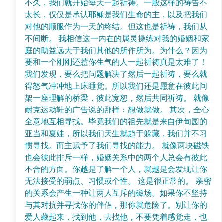
不久，我们就开始每天一起祈祷。一般这样的祷告不
太长，仅仅是承认耶稣是我们生命的主，以及把我们
对他的顺服作为一天的终结。但这也是祈祷，我们从
不间断。 我相信这一内在的属灵操练对我的婚姻和家
庭的助益远大于我们其他的所作所为。为什么？因为
要和一个刚刚还惹你生气的人一起祈祷真是太难了！
我们发现，要么把问题解决了然后一起祈祷，要么就
得怒气冲冲地上床睡觉。所以我们还是愿意在彼此间
架一座理解的桥梁，彼此宽恕，然后共同祈祷。 就像
耐克运动鞋的广告说的那样：想做就做。 其次，全心
全意地互相寻找。毕竟我们的祖先就是来自伊甸园的
亚当和夏娃，所以我们天生就趋于躲藏，我们并不习
惯寻找。而主赋予了我们寻找的能力。 就像两块磁铁
也会彼此排斥一样，婚姻关系中的两个人总会有彼此
不合的方面。你越是了解一个人，就越是会发现让你
无法接受的弱点、习惯或个性。 这是很正常的。 亲密
的关系会产生一种让两人互斥的磁场。如果你不坚持
与其对抗并寻找你的伴侣，那你就危险了。别让你的
爱人藏起来，找到他，去找他，不要凭着感觉走，也