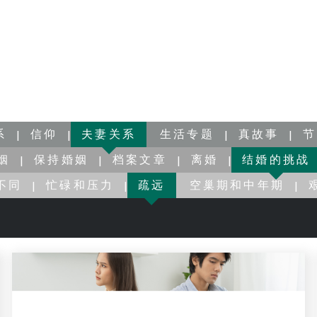
系
信仰
夫妻关系
生活专题
真故事
节
姻
保持婚姻
档案文章
离婚
结婚的挑战
不同
忙碌和压力
疏远
空巢期和中年期