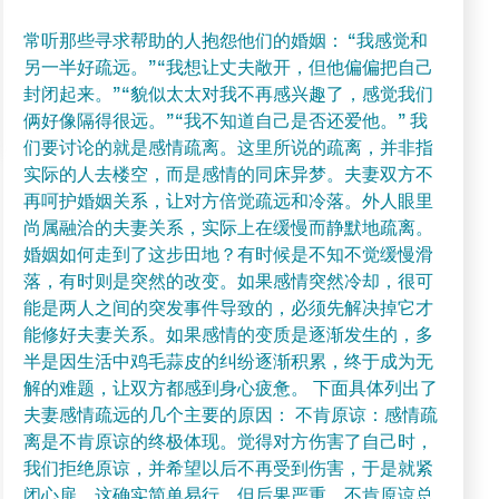
常听那些寻求帮助的人抱怨他们的婚姻： “我感觉和
另一半好疏远。”“我想让丈夫敞开，但他偏偏把自己
封闭起来。”“貌似太太对我不再感兴趣了，感觉我们
俩好像隔得很远。”“我不知道自己是否还爱他。” 我
们要讨论的就是感情疏离。这里所说的疏离，并非指
实际的人去楼空，而是感情的同床异梦。夫妻双方不
再呵护婚姻关系，让对方倍觉疏远和冷落。外人眼里
尚属融洽的夫妻关系，实际上在缓慢而静默地疏离。
婚姻如何走到了这步田地？有时候是不知不觉缓慢滑
落，有时则是突然的改变。如果感情突然冷却，很可
能是两人之间的突发事件导致的，必须先解决掉它才
能修好夫妻关系。如果感情的变质是逐渐发生的，多
半是因生活中鸡毛蒜皮的纠纷逐渐积累，终于成为无
解的难题，让双方都感到身心疲惫。 下面具体列出了
夫妻感情疏远的几个主要的原因： 不肯原谅：感情疏
离是不肯原谅的终极体现。觉得对方伤害了自己时，
我们拒绝原谅，并希望以后不再受到伤害，于是就紧
闭心扉。这确实简单易行，但后果严重。不肯原谅总