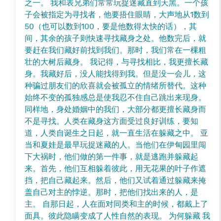
之一。 我和表兄弟们常常玩捉迷藏直到天黑。一个孩
子会被指定为寻找者，他要捂住眼睛，大声地从1数到
50（也可以数到100，要是他数得太快的话），其
间，其余的孩子则快速寻找藏身之处。他数完后，就
要赶在我们藏好前找到我们。那时，我们常在一棵粗
壮的大树后藏身。 我记得，与寻找相比，我更擅长藏
身。我藏好后，没人能找得到我。但是没一会儿，这
种骗过朋友们的欣喜就会被孤立的情绪所替代。这种
始终不变的孤独感总是使我忍不住自己跳出来现身。
同样地，身处婚姻中的我们，大部分都更擅长藏身而
不是寻找。人类在藏身这方面受过良好训练，要知
道，人类自诞生之日起，就一直生活在躲藏之中。 亚
当和夏娃是最早玩捉迷藏的人。当他们在伊甸园里闯
下大祸时，他们做的第一件事，就是逃跑并躲藏起
来。首先，他们互相躲着彼此，用无花果的叶子作遮
挡，把自己藏起来。然后，他们又试着通过躲藏来掩
盖自己对主的悖逆。那时，把他们找出来的人，是
主。 自那日起，人在面对同类和主的时候，都戴上了
面具。彼此隐瞒变成了人性自然的表现。 为何躲藏 我