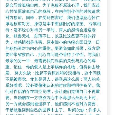
是会导致孤独自闭。为了克服不原谅心理，我们应该
心甘情愿放低自己的身段，在伤害到伴侣的时候请求
对方原谅。同样，在受到伤害时，我们也愿意心怀仁
厚地原谅对方。原谅是本乎重修旧好的愿望。 冷漠相
待：漫不经心对待另一半时，两人的感情会迅速老
化。粗鲁无礼，刻薄不仁，以及比这些更不好的行
为，对感情都是伤害。原本细小的伤痕会因日复一日
的积怨溃烂为内心的重伤。要避免如此后果，双方需
要经常省察自己，扪心自问是否善待了伴侣。与我们
最亲的另一半，最需要我们温柔的关爱与真心的尊
重。记住，你的爱人是上帝赐你的礼物，值得你去珍
爱。 努力欠缺：比起不肯原谅和冷漠相待，这个问题
不易被察觉。尤其是男人，很容易这么想：两人的关
系好着呢，没必要像刚认识的时候那样呵护备至。我
们对伴侣的存在司空见惯，会让他们觉得自己不再重
要。当婚姻在一方或双方心中不再那么至高无上时，
另一方就会感到被遗弃了。他们感到不被对方需要，
于是就退回到自己的世界中去了。 时间欠缺：许多人