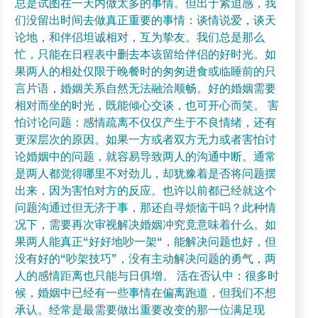
总是试图在一天内做太多的事情。但出于紧迫感，我
们没留出时间去做真正重要的事情：谈情说爱，谈天
论地，和伴侣坦诚相对，互为挚友。我们总是那么
忙，只能在日程表中删去本该留给伴侣的好时光。如
果两人的相处仅限于晚餐时的匆匆进食或临睡前的只
言片语，婚姻关系自然无法融洽顺畅。好的婚姻需要
相对而坐的时光，既能倾心交谈，也可开心而笑。 害
怕讨论问题：感情疏离不仅仅产生于不良情绪，还有
更深层次的原因。如果一方或者双方无力或者害怕讨
论婚姻中的问题，就容易导致两人的沟通中断。通常
是两人都觉得哪里不对劲儿，却犹豫着是否将问题摆
出来，因为害怕对方的反应。也许以前都已经就这个
问题沟通过但无济于事，那还自寻烦恼干吗？此种情
况下，需要再次审视解决婚姻冲究竟意味着什么。如
果两人能真正“好好地吵一架“，能解决问题也好，但
没有好的“吵架技巧”，没有主动解决问题的勇气，两
人的感情距离也只能与日俱增。 活在否认中：很多时
候，婚姻中已经有一些事情在偏离跑道，但我们不想
承认。经常是最需要做出重要改变的那一位满足现