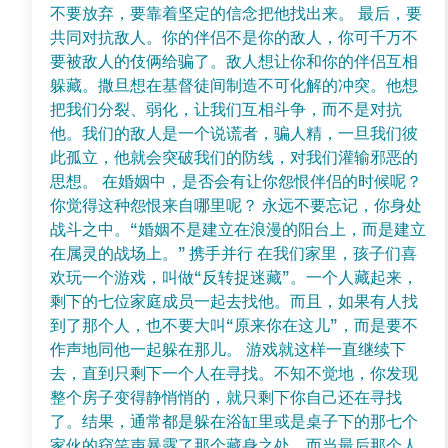
不要放弃，要靠着坚定的信念把他找出来。 最后，要
共同对抗敌人。你的伴侣不是你的敌人，你可千万不
要被敌人的伎俩给骗了。敌人想让你和你的伴侣互相
躲藏。撒旦想在基督徒间制造不可化解的冲突。他想
把我们分裂、弱化，让我们互相斗争，而不是对抗
他。我们的敌人是一个说谎者，骗人精，一旦我们彼
此孤立，他就会突破我们的防线，对我们灌输邪恶的
思想。 在婚姻中，是否会有让你怨恨伴侣的时候呢？
你觉得这种怨恨来自哪里呢？ 永远不要忘记，你身处
战斗之中。“婚姻不是建立在浪漫的阳台上，而是建立
在属灵的战场上。” 携手并行 在我们家里，孩子们喜
欢玩一个游戏，叫做“反转捉迷藏”。一个人藏起来，
剩下的七位家庭成员一起去找他。而且，如果有人找
到了那个人，也不要大叫“原来你在这儿”，而是要不
作声地同他一起躲在那儿。 游戏就这样一直继续下
去，直到只剩下一个人在寻找。不知不觉地，你发现
整个房子变得静悄悄的，就只剩下你自己还在寻找
了。结果，通常都是躲在浴缸里或是桌子下的那七个
家伙的窃笑声暴露了那个藏身之处。而当最后那个人