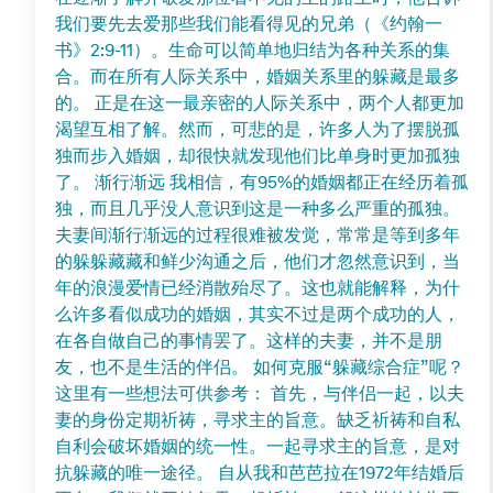
我们要先去爱那些我们能看得见的兄弟（《约翰一
书》2:9-11）。生命可以简单地归结为各种关系的集
合。而在所有人际关系中，婚姻关系里的躲藏是最多
的。 正是在这一最亲密的人际关系中，两个人都更加
渴望互相了解。然而，可悲的是，许多人为了摆脱孤
独而步入婚姻，却很快就发现他们比单身时更加孤独
了。 渐行渐远 我相信，有95%的婚姻都正在经历着孤
独，而且几乎没人意识到这是一种多么严重的孤独。
夫妻间渐行渐远的过程很难被发觉，常常是等到多年
的躲躲藏藏和鲜少沟通之后，他们才忽然意识到，当
年的浪漫爱情已经消散殆尽了。这也就能解释，为什
么许多看似成功的婚姻，其实不过是两个成功的人，
在各自做自己的事情罢了。这样的夫妻，并不是朋
友，也不是生活的伴侣。 如何克服“躲藏综合症”呢？
这里有一些想法可供参考： 首先，与伴侣一起，以夫
妻的身份定期祈祷，寻求主的旨意。缺乏祈祷和自私
自利会破坏婚姻的统一性。一起寻求主的旨意，是对
抗躲藏的唯一途径。 自从我和芭芭拉在1972年结婚后