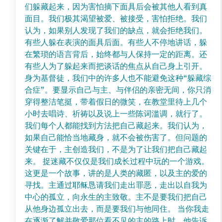
们躲藏起来，因为害怕摘下面具后会被其他人看到真
面目。我们极其渴望被爱、被接受，害怕拒绝。我们
认为，如果别人发现了我们的缺点，就会拒绝我们。
有些人躲在表演的面具后面。有些人不停地讲话，躲
在繁琐的语言背后，始终都与人保持一定的距离。还
有些人为了躲起来而把谈话的焦点从自己身上引开。
身为基督徒，我们中的许多人也不能避免这种“躲藏综
合症”。要显示自己与主、与伴侣的亲密无间，你只消
穿得整洁笔挺，带着假日的微笑，在教堂里待上几个
小时去唱诗、祈祷以及说上一些陈词滥调，就行了。
我们每个人都能找到方法把自己藏起来。我们认为，
如果自己能恰当地藏身，就不会被伤害了。但问题的
关键在于，主创造我们，不是为了让我们把自己藏起
来。 捉迷藏不仅仅是我们成长过程中玩的一个游戏。
这更是一个故事，讲的是人类的藏匿，以及主的爱的
寻找。主通过耶稣恳请我们走出罪恶，走出以自我为
中心的孤立，向永生的主致敬。主不是要我们把自己
从他身边孤立出去，而是要我们与他同住。 当你我走
在逐渐了解并敬爱那位看不见的主的路上时，他告诉