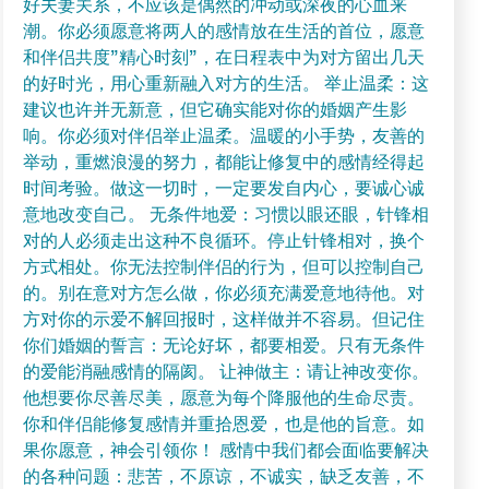
好夫妻关系，不应该是偶然的冲动或深夜的心血来
潮。你必须愿意将两人的感情放在生活的首位，愿意
和伴侣共度”精心时刻”，在日程表中为对方留出几天
的好时光，用心重新融入对方的生活。 举止温柔：这
建议也许并无新意，但它确实能对你的婚姻产生影
响。你必须对伴侣举止温柔。温暖的小手势，友善的
举动，重燃浪漫的努力，都能让修复中的感情经得起
时间考验。做这一切时，一定要发自内心，要诚心诚
意地改变自己。 无条件地爱：习惯以眼还眼，针锋相
对的人必须走出这种不良循环。停止针锋相对，换个
方式相处。你无法控制伴侣的行为，但可以控制自己
的。别在意对方怎么做，你必须充满爱意地待他。对
方对你的示爱不解回报时，这样做并不容易。但记住
你们婚姻的誓言：无论好坏，都要相爱。只有无条件
的爱能消融感情的隔阂。 让神做主：请让神改变你。
他想要你尽善尽美，愿意为每个降服他的生命尽责。
你和伴侣能修复感情并重拾恩爱，也是他的旨意。如
果你愿意，神会引领你！ 感情中我们都会面临要解决
的各种问题：悲苦，不原谅，不诚实，缺乏友善，不