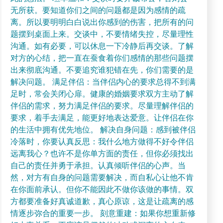
无所获。要知道你们之间的问题都是因为感情的疏
离。所以要明明白白说出你感到的伤害，把所有的问
题摆到桌面上来。交谈中，不要情绪失控，尽量理性
沟通。如有必要，可以休息一下冷静后再交谈。了解
对方的心结，把一直在蚕食着你们感情的那些问题摆
出来彻底沟通。不要追究谁犯错在先，你们需要的是
解决问题。 满足伴侣：当伴侣内心的要求总得不到满
足时，常会关闭心扉。健康的婚姻要求双方主动了解
伴侣的需求，努力满足伴侣的要求。尽量理解伴侣的
要求，着手去满足，能更好地表达爱意。让伴侣在你
的生活中拥有优先地位。 解决自身问题：感到被伴侣
冷落时，你要认真反思：我什么地方做得不好令伴侣
远离我心？也许不是你单方面的责任，但你必须找出
自己的责任并勇于承担。认真倾听伴侣的心声。当
然，对方有自身的问题需要解决，而自私心让他不肯
在你面前承认。但你不能因此不做你该做的事情。双
方都要准备好真诚道歉，真心原谅，这是让疏离的感
情逐步弥合的重要一步。 刻意重建：如果你想重新修