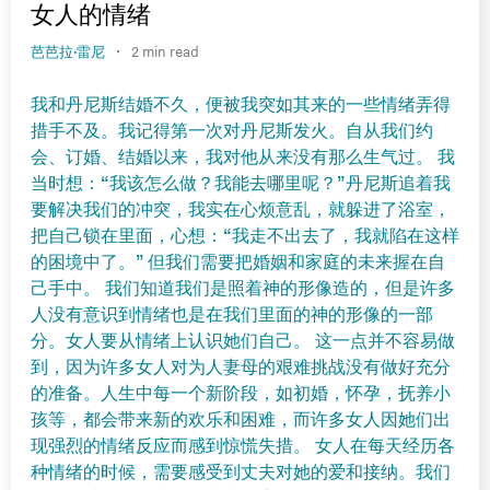
女人的情绪
·
芭芭拉·雷尼
2 min read
我和丹尼斯结婚不久，便被我突如其来的一些情绪弄得
措手不及。我记得第一次对丹尼斯发火。自从我们约
会、订婚、结婚以来，我对他从来没有那么生气过。 我
当时想：“我该怎么做？我能去哪里呢？”丹尼斯追着我
要解决我们的冲突，我实在心烦意乱，就躲进了浴室，
把自己锁在里面，心想：“我走不出去了，我就陷在这样
的困境中了。” 但我们需要把婚姻和家庭的未来握在自
己手中。 我们知道我们是照着神的形像造的，但是许多
人没有意识到情绪也是在我们里面的神的形像的一部
分。女人要从情绪上认识她们自己。 这一点并不容易做
到，因为许多女人对为人妻母的艰难挑战没有做好充分
的准备。人生中每一个新阶段，如初婚，怀孕，抚养小
孩等，都会带来新的欢乐和困难，而许多女人因她们出
现强烈的情绪反应而感到惊慌失措。 女人在每天经历各
种情绪的时候，需要感受到丈夫对她的爱和接纳。我们