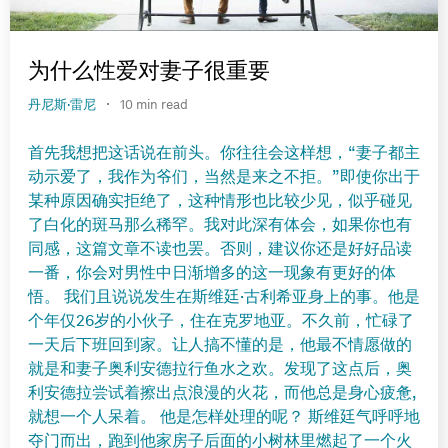
为什么性爱对妻子很重要
·
丹尼斯·雷尼
10 min read
首先我想把这话说在前头。你往往会这样想，“妻子都主
动示爱了，我作为爷们，当然是来之不拒。”即使你出于
某种原因确实拒绝了，这种情形也比较少见，似乎碰见
了白化的斑马那么稀罕。我对此深有体会，如果你也有
同感，这篇文章不读也罢。否则，建议你还是好好品读
一番，你会对男性中日渐增多的这一现象有更好的体
悟。 我们且说说发生在斯维廷·古利希亚身上的事。他是
个年仅26岁的小伙子，住在克罗地亚。不久前，忙碌了
一天后下班回到家。让人搞不懂的是，他最不情愿做的
就是和妻子奥利安德拉行鱼水之欢。发现了这点后，奥
利安德拉尝试着擦出点浪漫的火花，而他总是身心疲惫,
就想一个人呆着。 他是怎样处理的呢？ 斯维廷气呼呼地
夺门而出，跑到他家房子后面的小树林里燃起了一个火