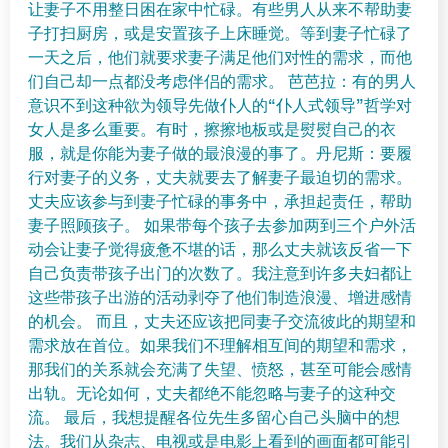
让妻子不用整日困在家中忙碌。有些男人从来不帮助妻
子打扫厨房，或是安置孩子上床睡觉。等到妻子忙碌了
一天之后，他们就要求妻子满足他们对性的需求，而他
们自己却一点都没考虑伴侣的需求。 芭芭拉：有的男人
意识不到这种欲为领导先做仆人的“仆人式领导”哲学对
女人是多么重要。有时，擦擦地板或是熨熨自己的衣
服，就是你能为妻子做的最浪漫的事了。丹尼斯：要履
行对妻子的义务，丈夫就要去了解妻子最迫切的需求。
丈夫应该参与到妻子忙碌的事务中，承担起责任，帮助
妻子照顾孩子。 如果带每个孩子去参加两到三个户外活
动会让妻子觉得疲惫不堪的话，那么丈夫就该反省一下
自己负责带孩子出门的次数了。我注意到许多夫妇都让
这些带孩子出游的活动剥夺了他们制造浪漫、增进感情
的机会。 而且，丈夫还应该把同妻子交流彼此的期望和
需求放在首位。如果我们不理解相互间的期望和需求，
那我们的关系就会充满了失望、愤怒，甚至可能会感情
出轨。无论如何，丈夫都绝不能忽略与妻子的这种交
流。 最后，我想提醒各位先生多留心自己头脑中的想
法。我们从杂志、电视或是电影上看到的画面都可能引