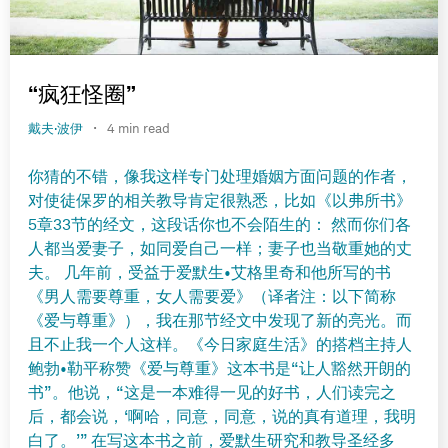
“疯狂怪圈”
·
戴夫·波伊
4 min read
你猜的不错，像我这样专门处理婚姻方面问题的作者，
对使徒保罗的相关教导肯定很熟悉，比如《以弗所书》
5章33节的经文，这段话你也不会陌生的： 然而你们各
人都当爱妻子，如同爱自己一样；妻子也当敬重她的丈
夫。 几年前，受益于爱默生•艾格里奇和他所写的书
《男人需要尊重，女人需要爱》（译者注：以下简称
《爱与尊重》），我在那节经文中发现了新的亮光。而
且不止我一个人这样。《今日家庭生活》的搭档主持人
鲍勃•勒平称赞《爱与尊重》这本书是“让人豁然开朗的
书”。他说，“这是一本难得一见的好书，人们读完之
后，都会说，‘啊哈，同意，同意，说的真有道理，我明
白了。’” 在写这本书之前，爱默生研究和教导圣经多