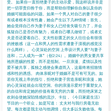
受。 如果你一直拒绝妻子的主动示爱，我这样说并非是
把一切罪责归咎于你，而是帮助你理解你自身以及你的
婚姻可能面临的问题。如果一个男人对自己的妻子很少
有或者根本没有性趣，她会产生以下几种情绪：首先，
她会觉得自己作为妻子和女人已经丧失吸引力了，并会
狐疑自己是否仍有魅力，或者自己哪儿做错了，或者丈
夫是否还爱着自己。丈夫性欲匮乏的女人往往会有很强
的挫败感（这一点和男人的性需求遭妻子漠视的感觉没
什么两样）。 心灵深处的空洞 上帝设计男人要“与妻子
连和，二人成为一体”（创2:24）。婚姻中的男女要共享
祂所恩赐的性爱，而不是抵制。一旦浪漫、柔情以及性
爱不被共享，孤独之感便会乘虚而入，这最终将招致情
感和性的诱惑。 肉体亲昵对于婚姻不是可有可无的。如
若你无视上帝的指引，拒绝和妻子营造亲昵和浪漫，她
的心灵深处就会出现空洞。你的浪漫示爱对于重塑女人
的自信和肯定她的价值有着无穷的力量，而拒绝床笫之
欢则会使她深陷情感的流沙。卡拉，《今日家庭生活》
节目的一个听众，如是写道： 丈夫对与我行房毫无欲
望。每次都是我主动与他调情，但大多以失败收场。每