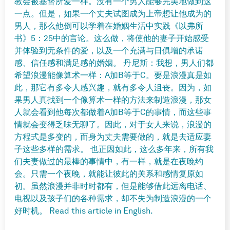
教会被基督所爱一样。没有一个男人能够完美地做到这
一点。但是，如果一个丈夫试图成为上帝想让他成为的
男人，那么他倒可以学着在婚姻生活中实践《以弗所
书》5：25中的言论。这么做，将使他的妻子开始感受
并体验到无条件的爱，以及一个充满与日俱增的承诺
感、信任感和满足感的婚姻。 丹尼斯：我想，男人们都
希望浪漫能像算术一样：A加B等于C。要是浪漫真是如
此，那它有多令人感兴趣，就有多令人沮丧。因为，如
果男人真找到一个像算术一样的方法来制造浪漫，那女
人就会看到他每次都做着A加B等于C的事情，而这些事
情就会变得乏味无聊了。因此，对于女人来说，浪漫的
方程式是多变的，而身为丈夫需要做的，就是去适应妻
子这些多样的需求。 也正因如此，这么多年来，所有我
们夫妻做过的最棒的事情中，有一样，就是在夜晚约
会。只需一个夜晚，就能让彼此的关系和感情复原如
初。虽然浪漫并非时时都有，但是能够借此远离电话、
电视以及孩子们的各种需求，却不失为制造浪漫的一个
好时机。 Read this article in English.