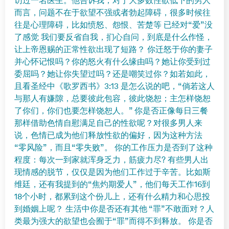
访过一名医生。他告诉我，对于大多数性欲低下的男人
而言，问题不在于欲望不强或者勃起障碍，很多时候往
往是心理障碍，比如愤怒、怨恨、苦楚等 已经对“爱”没
了感觉 我们要反省自我，扪心自问，到底是什么作怪，
让上帝恩赐的正常性欲出现了短路？ 你迁怒于你的妻子
并心怀记恨吗？你的怒火有什么缘由吗？她让你受到过
委屈吗？她让你失望过吗？还是嘲笑过你？如若如此，
且看圣经中《歌罗西书》3:13 是怎么说的吧，“倘若这人
与那人有嫌隙，总要彼此包容，彼此饶恕；主怎样饶恕
了你们，你们也要怎样饶恕人。” 你是否正像每日三餐
那样借助色情自慰满足自己的性欲呢？对很多男人来
说，色情已成为他们释放性欲的偏好，因为这种方法
“零风险”，而且“零失败”。 你的工作压力是否到了这种
程度：每次一到家就浑身乏力，筋疲力尽? 有些男人出
现情感的脱节，仅仅是因为他们工作过于辛苦。比如斯
维廷，还有我提到的“焦灼期爱人”，他们每天工作16到
18个小时，都累到这个份儿上，还有什么精力和心思投
到婚姻上呢？ 生活中你是否还有其他 “罪”不敢面对？人
类最为强大的欲望也会囿于“罪”而得不到释放。 你是否