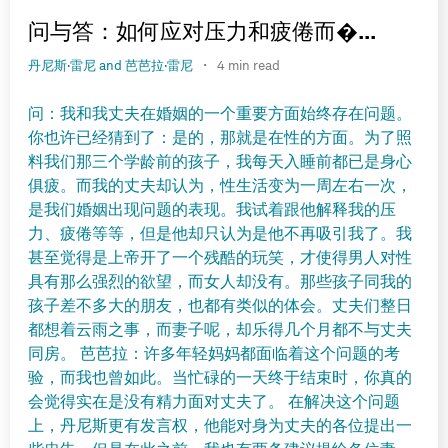
问与答：如何应对压力和疲倦而�...
·
丹尼斯·雷尼 and 芭芭拉·雷尼
4 min read
问：我和我丈夫在婚姻的一个重要方面始终存在问题。
你也许已经猜到了：是的，那就是在性的方面。为了照
料我们那三个学龄前的孩子，我每天入睡前都已是身心
俱疲。而我的丈夫却认为，性生活变为一周左右一次，
是我们婚姻出现问题的表现。我试着跟他解释我的压
力、疲倦等等，但是他却只认为是他不再吸引我了。我
甚至觉得是上帝开了一个残酷的玩笑，才使得男人对性
具有那么强烈的欲望，而女人却没有。那些孩子同我的
孩子差不多大的朋友，也都有类似的体会。丈夫们整日
都想着云雨之事，而妻子呢，却乐得几个月都不与丈夫
同房。 芭芭拉：许多年轻妈妈都面临着这个问题的考
验，而我也曾如此。当忙碌的一天终于结束时，你真的
会觉得实在是没有精力面对丈夫了。 在解决这个问题
上，丹尼斯更有发言权，他能对身为丈夫的各位提出一