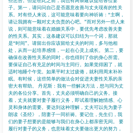
些忠告。但是在此之前，我也有两条建议提给各位妻
子。第一，请问问自己是否愿意改善与丈夫现有的性关
系。对有些人来说，这可能意味着要向神祈祷：“主啊，
请让我拥有一颗对丈夫负责的心吧。”而对另外一些人来
说，则可能意味着在婚姻关系中，要优先考虑改善夫妻
的性关系。其实，这条建议可以归结为一个词，那就
是“时间”。请留出你应该留给丈夫的时间，多与他相
处，从而一起培养感情，一起在心灵上成长。 第二，要
确保在改善性关系的同时，你也得到了你的身心所需。
要保证自己有充足的时间与主同行。如果觉得困了，就
适时地睡个午觉。如果平时太过疲倦，就利用周末补补
眠。有时候，这些简单的做法会对促进夫妻性关系的亲
密大有帮助。 丹尼斯：我有一些解决方法，想与同为丈
夫的各位分享。首先，丈夫必须明确自己的义务。接
着，丈夫就要对妻子履行义务，即试着理解她情感、心
灵和身体的需要。要达到这种理解，丈夫可以先为妻子
朗读《圣经》，陪妻子一同祈祷。要记住，先生们，我
们的妻子想要的是能够与我们在身心上都亲密无间。 要
履行对妻子的义务，也意味着丈夫要做出更大的努力，