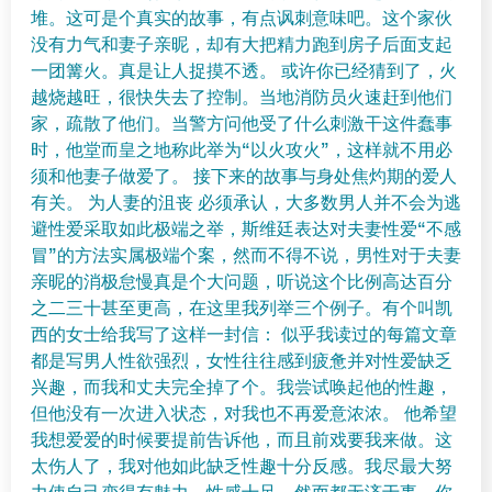
堆。这可是个真实的故事，有点讽刺意味吧。这个家伙
没有力气和妻子亲昵，却有大把精力跑到房子后面支起
一团篝火。真是让人捉摸不透。 或许你已经猜到了，火
越烧越旺，很快失去了控制。当地消防员火速赶到他们
家，疏散了他们。当警方问他受了什么刺激干这件蠢事
时，他堂而皇之地称此举为“以火攻火”，这样就不用必
须和他妻子做爱了。 接下来的故事与身处焦灼期的爱人
有关。 为人妻的沮丧 必须承认，大多数男人并不会为逃
避性爱采取如此极端之举，斯维廷表达对夫妻性爱“不感
冒”的方法实属极端个案，然而不得不说，男性对于夫妻
亲昵的消极怠慢真是个大问题，听说这个比例高达百分
之二三十甚至更高，在这里我列举三个例子。有个叫凯
西的女士给我写了这样一封信： 似乎我读过的每篇文章
都是写男人性欲强烈，女性往往感到疲惫并对性爱缺乏
兴趣，而我和丈夫完全掉了个。我尝试唤起他的性趣，
但他没有一次进入状态，对我也不再爱意浓浓。 他希望
我想爱爱的时候要提前告诉他，而且前戏要我来做。这
太伤人了，我对他如此缺乏性趣十分反感。我尽最大努