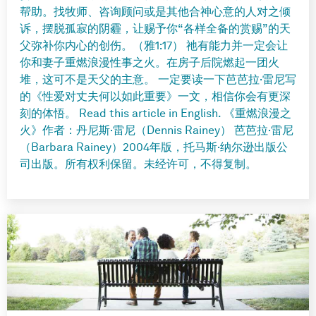
帮助。找牧师、咨询顾问或是其他合神心意的人对之倾
诉，摆脱孤寂的阴霾，让赐予你“各样全备的赏赐”的天
父弥补你内心的创伤。（雅1:17） 祂有能力并一定会让
你和妻子重燃浪漫性事之火。在房子后院燃起一团火
堆，这可不是天父的主意。 一定要读一下芭芭拉·雷尼写
的《性爱对丈夫何以如此重要》一文，相信你会有更深
刻的体悟。 Read this article in English. 《重燃浪漫之
火》作者：丹尼斯·雷尼（Dennis Rainey） 芭芭拉·雷尼
（Barbara Rainey）2004年版，托马斯·纳尔逊出版公
司出版。所有权利保留。未经许可，不得复制。