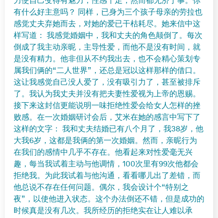
力使自己变得有魅力，性感十足，然而都无济于事。你
有什么好主意吗？ 同样，已身为三个孩子母亲的劳拉也
感觉丈夫弃她而去，对她的爱已干枯耗尽。她来信中这
样写道： 我感觉婚姻中，我和丈夫的角色颠倒了。每次
倒成了我主动亲昵，主导性爱，而他不是没有时间，就
是没有精力。他非但从不约我出去，也不会精心策划专
属我们俩的“二人世界”，还总是冠以这样那样的借口。
这让我感觉自己没人爱了，没有吸引力了，甚至被排斥
了。我认为我丈夫并没有把夫妻性爱视为上帝的恩赐。
接下来这封信更能说明一味拒绝性爱会给女人怎样的挫
败感。在一次婚姻研讨会后，艾米在她的感言中写下了
这样的文字： 我和丈夫结婚已有八个月了，我38岁，他
大我6岁，这都是我俩的第一次婚姻。然而，亲昵行为
在我们的感情中几乎不存在。他看起来对性爱毫无兴
趣，每当我试着主动与他调情，100次里有99次他都会
拒绝我。为此我试着与他沟通，看看哪儿出了差错，而
他总说不存在任何问题。偶尔，我会设计个“特别之
夜”，以使他进入状态。这个办法倒还不错，但是成功的
时候真是没有几次。我所经历的拒绝实在让人难以承