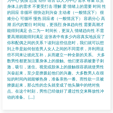
为中心 抚摸 态度 动作 语言 以人为中心 需求 尊重 欣赏
身体上的需求 不要受打击 理解 爱 情绪上的需要 时间 性
的回应 非循环 很快达到兴奋 主动者（一般情况下） 很
难分心 可循环 慢热 回应者（一般情况下） 容易分心 高
潮 后代的繁衍 时间短，更强烈 身体趋向性 需要高潮才
能得到满足 合二为一 时间长，更深入 情绪趋向性 不需
要高潮就能得到满足 这张表中有多少内容真实地反应了
你和配偶之间的关系？读到这些信息时，我们就可以想
到上帝是如何创造男人女人之间的不同需求，并利用这
些不同来让彼此互补，从而建立一种全新的关系。 大多
数男性都更加注重身体上的接触。他们更容易被妻子刺
激，吸引，迷住。视觉或肢体上的接触很容易就使男性
兴奋起来，至少是撩拨起他们的兴趣。大多数男人在很
短的时间内就能够热身，准备亲热一番。而性欲一旦被
撩拨起来，那么性的念头就变成了他头脑中的绝对焦
点。在这个时刻，男性已经做好了通过性交来释放性冲
动的准备。 […]