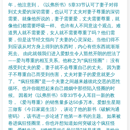
年，他注意到，《以弗所书》5章33节认可了妻子对得
到丈夫爱的深切需要，也认可了丈夫对妻子尊重的深切
需要。就像他所说的，妻子需要爱，丈夫需要尊重，就
像他们都需要呼吸一样。 也许有人不同意这个观点。难
道男人就不需要爱，女人就不需要尊重了吗？他们需
要，但是这节经文指向了夫妻的心灵深处。当他们得不
到应该从对方身上得到的东西时，内心有些东西就渐渐
死去。 由此就领我们进入爱默生令人豁然开朗的想法了
——爱与尊重的相互关系。他称之为“疯狂怪圈”： 没有
感受到丈夫的爱，妻子就不会尊重自己的丈夫。 因为妻
子不尊重自己而受到伤害，丈夫对妻子的爱意就更少
了。 “疯狂怪圈”是一个夫妻之间越来越彼此交恶的恶性
循环。也许你能想起来自己婚姻中那些陷入怪圈的时
候。 因着对《以弗所书》5章33节令人耳目一新的教
导，《爱与尊重》的销售量多达50多万本。爱默生星期
三做客《今日家庭生活》，谈论了他的新书《破解沟通
密码》，该书进一步论述了他第一本书的主题。 如果被
卷进疯狂怪圈里，你也许想知道如何突破这个疯狂怪