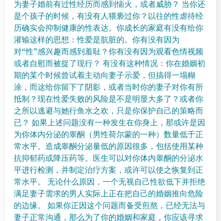
为妻子婚前有过性经历而感到恼火，或者威胁？ 当你还
是个孩子的时候，有没有人猥亵过你？以往的性虐待经
历确实会抑制健康的性表达。你成长的家庭有没有给你
灌输这样的思想：性爱是肮脏的。你有没有因为
对“性”感兴趣而感到羞耻？你有没有因为观看色情视频
或者自慰而被捉了现行？ 有没有这种情况：你在婚姻初
期的某个时候曾试着主动向妻子示爱，但搞得一塌糊
涂，而这给你留下了阴影，或者当时你的妻子对你有所
抵制？现在性爱失败的风险是不是明显大多了？或者你
之所以逃避与她行鱼水之欢，只是你保护自己的策略而
已？ 如果上述问题没有一种发生在你身上，那或许是因
为你体内分泌的睾酮（男性荷尔蒙的一种）数量低于正
常水平。造成睾酮分泌量低的原因很多，包括使用某种
抗抑郁药或降压药等。医生可以对你体内睾酮的分泌水
平进行检测，并制定治疗方案，或许可以使之恢复到正
常水平。 无论什么原因，一个无视自己性欲低下并拒绝
满足妻子需求的男人实际上正在把自己的婚姻推向危险
的边缘。 如果你正因这个问题而备受煎熬，已经无法与
妻子正常沟通，那么为了你的婚姻和家庭，你应该寻求