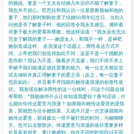
的挑战。要是一个丈夫在结婚几年后仍不能了解妻子，
我也并不担心。芭芭拉和我认识一位基督教领袖和他的
妻子，他们那时刚刚欢度了结婚50周年纪念日。当别人
问他是否了解妻子时，他的回答令我永生难忘。满怀着
对妻子极大的爱慕和尊敬，他这样说道：“我永远也无法
完全了解我的妻子——她是女人，和我不一样，是神把
她创造成这样。 在浪漫这个话题上，两性表达方式不
同。上帝把我们创造得如此不同，这是不是一个残酷的
恶作剧？我认为不是。随着岁月流逝，我们不得不求上
帝赋予我们能满足彼此需要的能力。每一位丈夫都应尝
试去倾听并真正理解妻子的爱之语（反之，每一位妻子
也应如此），并且着手寻找能向她传递浪漫的创造性途
径。 我发现在解决两性的这一分歧时，问这个问题会很
有帮助：“我能做些什么让你知道我爱你？换句话说，什
么能向你传达爱意与浪漫？ 如果能向她传达爱意的是惊
喜，那就想办法令她惊喜。又或许只是一次交谈就能向
她传达爱意，那就拨出一些不被打扰的时间，与她聊聊
天。也可以去散散步。传递爱意与浪漫的途径需要多样
化及富有创意。要让她感到，你在不同的时间段以不同