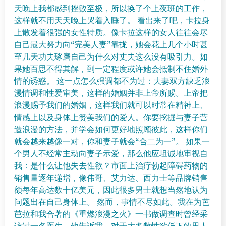
天晚上我都感到挫败至极，所以换了个上夜班的工作，
这样就不用天天晚上哭着入睡了。 看出来了吧，卡拉身
上散发着很强的女性特质。像卡拉这样的女人往往会尽
自己最大努力向“完美人妻”靠拢，她会花上几个小时甚
至几天功夫琢磨自己为什么对丈夫这么没有吸引力。如
果她百思不得其解，到一定程度或许她会抵制不住婚外
情的诱惑。 这一点怎么强调都不为过：夫妻双方缺乏浪
漫情调和性爱审美，这样的婚姻并非上帝所赐。上帝把
浪漫赐予我们的婚姻，这样我们就可以时常在精神上、
情感上以及身体上赞美我们的爱人。你要挖掘与妻子营
造浪漫的方法，并学会如何更好地照顾彼此，这样你们
就会越来越像一对，你和妻子就会“合二为一”。 如果一
个男人不经常主动向妻子示爱，那么他应坦诚地审视自
我：是什么让他失去性欲？市面上治疗勃起障碍药物的
销售量逐年递增，像伟哥、艾力达、西力士等品牌销售
额每年高达数十亿美元，因此很多男士就想当然地认为
问题出在自己身体上。 然而，事情不尽如此。我在为芭
芭拉和我合著的《重燃浪漫之火》一书做调查时曾经采