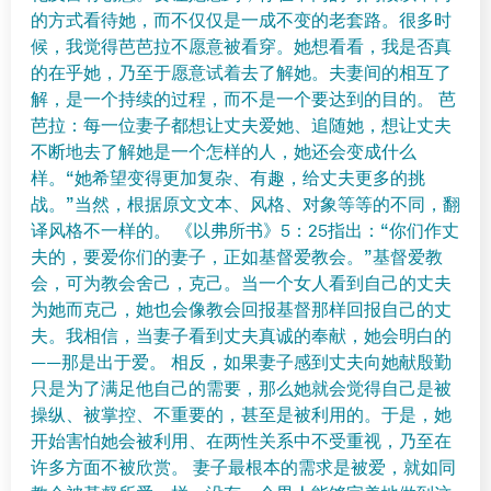
的方式看待她，而不仅仅是一成不变的老套路。很多时
候，我觉得芭芭拉不愿意被看穿。她想看看，我是否真
的在乎她，乃至于愿意试着去了解她。夫妻间的相互了
解，是一个持续的过程，而不是一个要达到的目的。 芭
芭拉：每一位妻子都想让丈夫爱她、追随她，想让丈夫
不断地去了解她是一个怎样的人，她还会变成什么
样。“她希望变得更加复杂、有趣，给丈夫更多的挑
战。”当然，根据原文文本、风格、对象等等的不同，翻
译风格不一样的。 《以弗所书》5：25指出：“你们作丈
夫的，要爱你们的妻子，正如基督爱教会。”基督爱教
会，可为教会舍己，克己。当一个女人看到自己的丈夫
为她而克己，她也会像教会回报基督那样回报自己的丈
夫。我相信，当妻子看到丈夫真诚的奉献，她会明白的
——那是出于爱。 相反，如果妻子感到丈夫向她献殷勤
只是为了满足他自己的需要，那么她就会觉得自己是被
操纵、被掌控、不重要的，甚至是被利用的。于是，她
开始害怕她会被利用、在两性关系中不受重视，乃至在
许多方面不被欣赏。 妻子最根本的需求是被爱，就如同