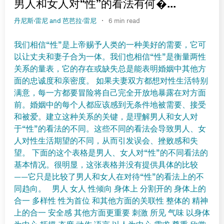
男人和女人对“性”的看法有何�...
·
丹尼斯·雷尼 and 芭芭拉·雷尼
6 min read
我们相信“性”是上帝赐予人类的一种美好的需要，它可
以让丈夫和妻子合为一体。我们也相信“性”是衡量两性
关系的量表，它的存在或缺失总是能表明婚姻中其他方
面的忠诚度和亲密度。 如果夫妻双方都想对性生活特别
满意，每一方都要冒险将自己完全开放地暴露在对方面
前。婚姻中的每个人都应该感到无条件地被需要、接受
和被爱。建立这种关系的关键，是理解男人和女人对
于“性”的看法的不同。这些不同的看法会导致男人、女
人对性生活期望的不同，从而引发误会、挫败感和失
望。 下面的这个表格是男人、女人对“性”的不同看法的
基本情况。很明显，这张表格并没有提供具体的比较
——它只是比较了男人和女人在对待“性”的看法上的不
同趋向。 男人 女人 性倾向 身体上 分割开的 身体上的
合一 多样性 性为首位 和其他方面的关联性 整体的 精神
上的合一 安全感 其他方面更重要 刺激 所见 气味 以身体